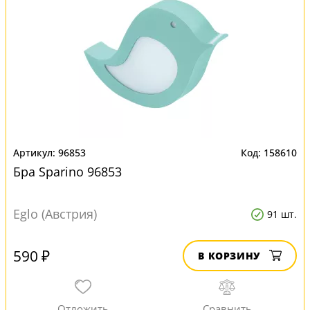
96853
158610
Бра Sparino 96853
Eglo (Австрия)
91 шт.
590 ₽
В КОРЗИНУ