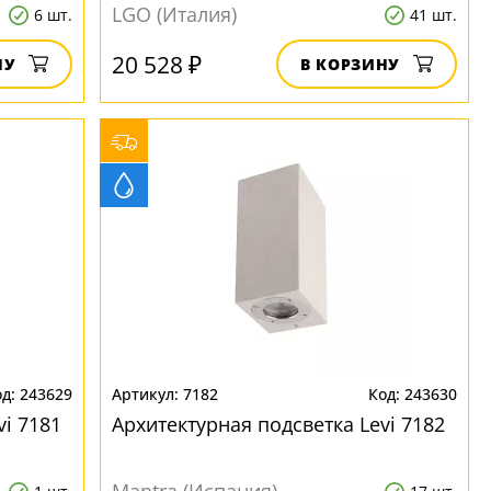
LGO (Италия)
6 шт.
41 шт.
20 528 ₽
НУ
В КОРЗИНУ
243629
7182
243630
vi 7181
Архитектурная подсветка Levi 7182