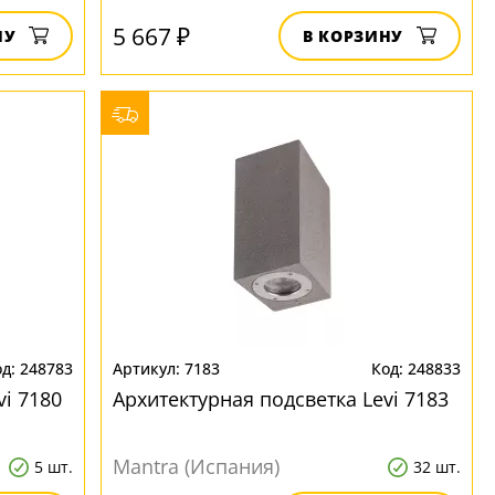
5 667 ₽
НУ
В КОРЗИНУ
248783
7183
248833
vi 7180
Архитектурная подсветка Levi 7183
Mantra (Испания)
5 шт.
32 шт.