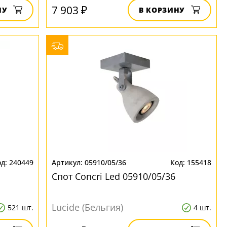
7 903 ₽
НУ
В КОРЗИНУ
240449
05910/05/36
155418
Спот Concri Led 05910/05/36
Lucide (Бельгия)
521 шт.
4 шт.