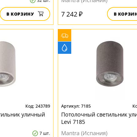
Mantra (Испания)
32 шт.
7 242 ₽
В КОРЗИНУ
В КОРЗИ
243789
7185
тильник уличный
Потолочный светильник ул
Levi 7185
Mantra (Испания)
7 шт.