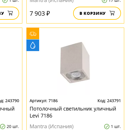
Mantra (Испания)
1 шт.
17 шт.
7 903 ₽
НУ
В КОРЗИНУ
243790
7186
243791
ичный
Потолочный светильник уличный
Levi 7186
Mantra (Испания)
20 шт.
1 шт.