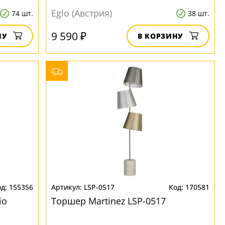
Eglo (Австрия)
74 шт.
38 шт.
9 590 ₽
НУ
В КОРЗИНУ
155356
LSP-0517
170581
io
Торшер Martinez LSP-0517