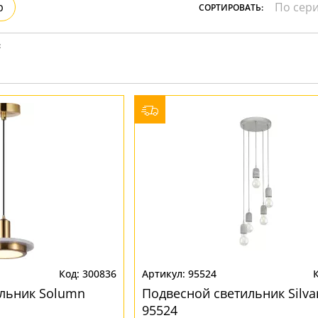
ристика
р
СОРТИРОВАТЬ:
Золото
тек
Бренд
Прозрачные
Хром
MW-Light
:
Черные
OmniLux
ST-Luce
300836
95524
льник Solumn
Подвесной светильник Silva
95524