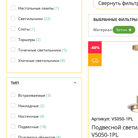
Фло
Свернуть фильт
Хай 
Настольные лампы
(1)
Главная
Светильники
(22)
Доставка и оплата
ВЫБРАННЫЕ ФИЛЬТРЫ
Гарантия
Споты
(1)
Материал:
Бетон
Возврат
Отзывы
Торшеры
(2)
Установка
-66%
Дизайнерам
Точечные светильники
(5)
Бренды
Контакты
Уличные светильники
(8)
ТИП
Встраиваемые
(3)
Накладные
(2)
Настенные
(4)
V5050-1PL
Подвесной свети
Подвесные
(18)
V5050-1PL
Подсветка объектов
(4)