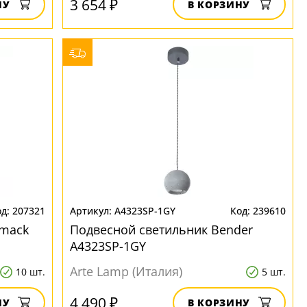
3 654 ₽
НУ
В КОРЗИНУ
207321
A4323SP-1GY
239610
mmack
Подвесной светильник Bender
A4323SP-1GY
Arte Lamp (Италия)
10 шт.
5 шт.
4 490 ₽
НУ
В КОРЗИНУ