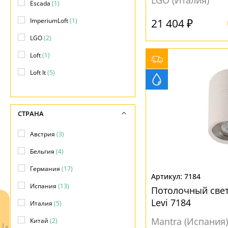
LGO (Италия)
Дерево
(2)
Escada
(1)
прямоугольная
(3)
Текстиль
(1)
Металл
(22)
21 404 ₽
ImperiumLoft
(1)
Цемент
(1)
LGO
(2)
НАПРАВЛЕНИЕ
Loft
(1)
ПОВЕРХНОСТЬ
Без плафона
(1)
Loft It
(5)
Вверх
(9)
Матовый
(28)
Lucide
(4)
Вниз
(29)
Mantra
(8)
СТРАНА
Moderli
(1)
МАТЕРИАЛ
Австрия
(3)
Мелодия Света
(2)
Без плафона
(4)
Бельгия
(4)
Бетон
(35)
Германия
(17)
7184
Металл
(2)
Испания
(13)
Потолочный све
Ткань
(3)
Levi 7184
Италия
(5)
Mantra (Испания)
Китай
(2)
ЦВЕТ ПЛАФОНОВ