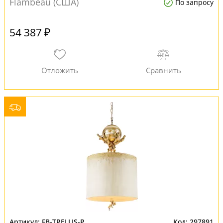
Flambeau (США)
По запросу
54 387 ₽
FB-TRELLIS-P
297891