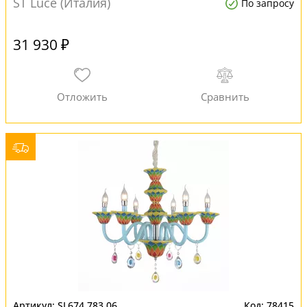
ST Luce (Италия)
По запросу
31 930 ₽
SL674.783.06
78415