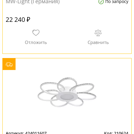
MW-Light (Германия)
По запросу
22 240 ₽
424011607
210624