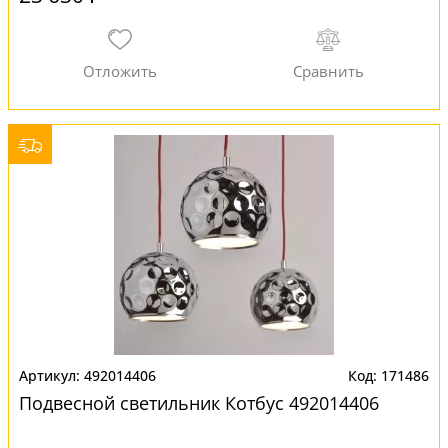
492014406
171486
Подвесной светильник Котбус 492014406