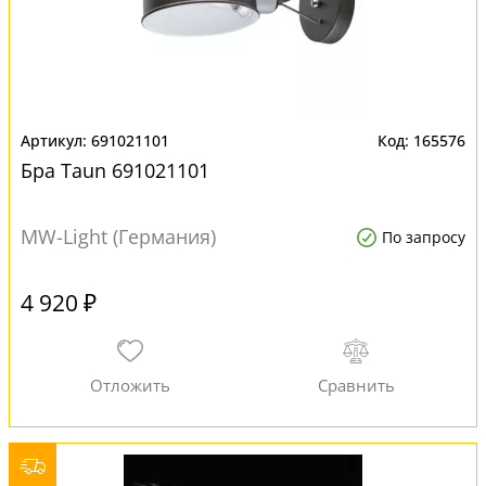
691021101
165576
Бра Taun 691021101
MW-Light (Германия)
По запросу
4 920 ₽