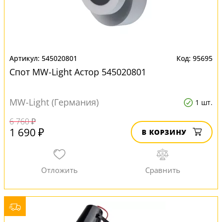
545020801
95695
Спот MW-Light Астор 545020801
MW-Light (Германия)
1 шт.
6 760 ₽
1 690 ₽
В КОРЗИНУ