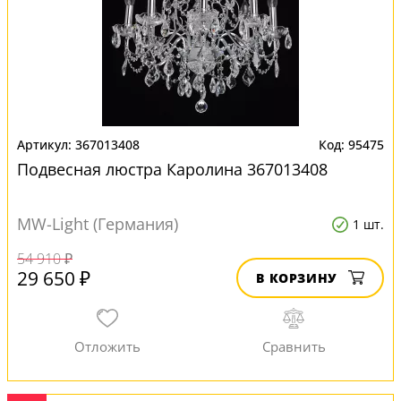
367013408
95475
Подвесная люстра Каролина 367013408
MW-Light (Германия)
1 шт.
54 910 ₽
29 650 ₽
В КОРЗИНУ