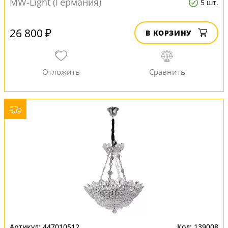
MW-Light (Германия)
5 шт.
26 800 ₽
В КОРЗИНУ
447010512
139008