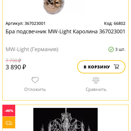
367023001
66802
Бра подсвечник MW-Light Каролина 367023001
MW-Light (Германия)
3 шт.
7 790 ₽
3 890 ₽
В КОРЗИНУ
-46%