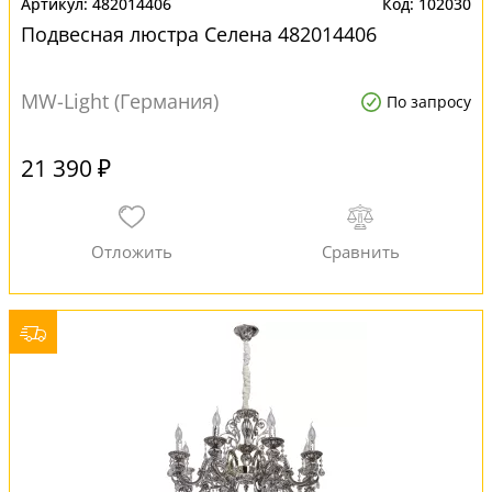
482014406
102030
Подвесная люстра Селена 482014406
MW-Light (Германия)
По запросу
21 390 ₽