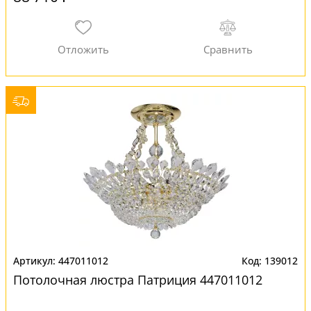
447011012
139012
Потолочная люстра Патриция 447011012