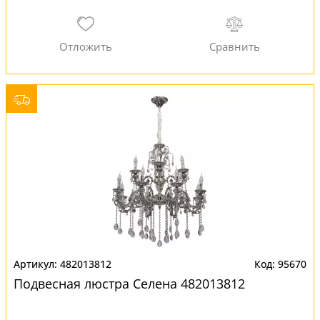
482013812
95670
Подвесная люстра Селена 482013812