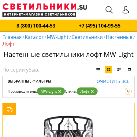
8 (800) 100-44-53
+7 (495) 104-99-55
Главная
Каталог
MW-Light
Светильники
Настенные
/
/
/
/
/
Лофт
Настенные светильники лофт MW-Light
ОЧИСТИТЬ ВСЕ
ВЫБРАННЫЕ ФИЛЬТРЫ:
Производитель:
MW-Light
Стиль:
Лофт
Тип:
Настенные
Вид:
Светильники