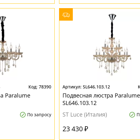
8
78390
SL646.103.12
а Paralume
Подвесная люстра Paralume
SL646.103.12
ST Luce (Италия)
По запросу
П
23 430 ₽