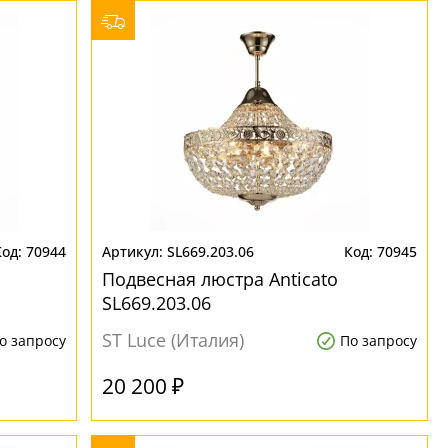
70944
SL669.203.06
70945
Подвесная люстра Anticato
SL669.203.06
ST Luce (Италия)
о запросу
По запросу
20 200 ₽