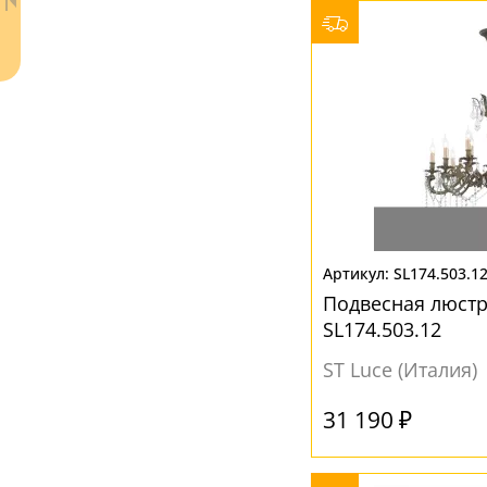
SL174.503.1
Подвесная люстр
Ваш регион:
Москва
SL174.503.12
8 (800) 100-44-53
- бесплатно по России
ST Luce (Италия)
+7 (495) 104-99-55
- бесплатная доставка
31 190 ₽