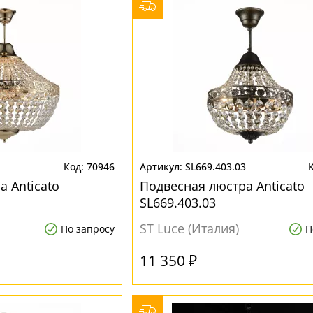
1
70946
SL669.403.03
а Anticato
Подвесная люстра Anticato
SL669.403.03
ST Luce (Италия)
По запросу
П
11 350 ₽