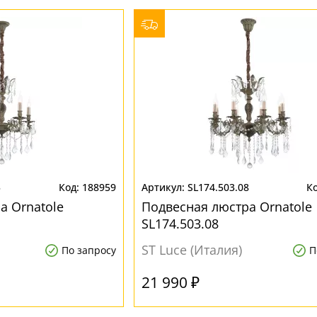
5
188959
SL174.503.08
а Ornatole
Подвесная люстра Ornatole
SL174.503.08
ST Luce (Италия)
По запросу
П
21 990 ₽