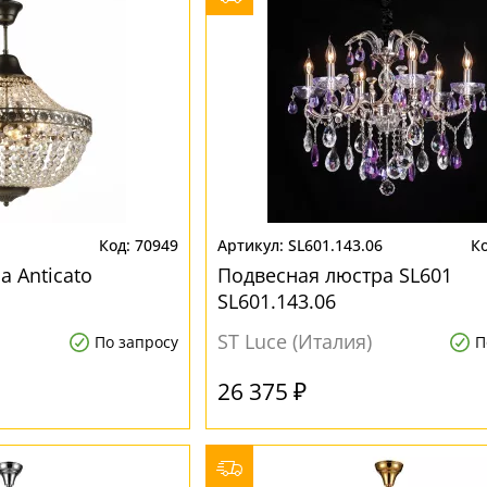
1
70949
SL601.143.06
а Anticato
Подвесная люстра SL601
SL601.143.06
ST Luce (Италия)
По запросу
П
26 375 ₽