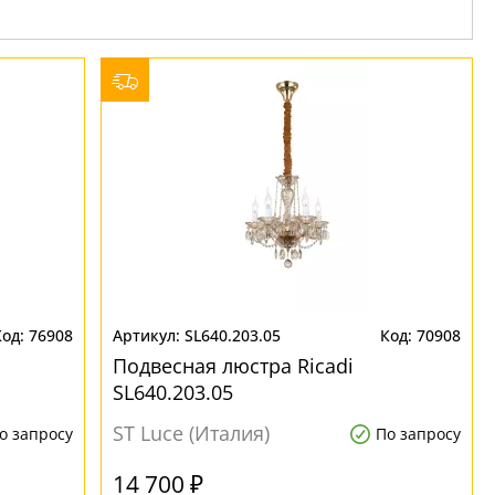
76908
SL640.203.05
70908
Подвесная люстра Ricadi
SL640.203.05
ST Luce (Италия)
о запросу
По запросу
14 700 ₽