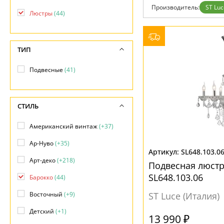
Фло
Производитель:
ST Luc
Хай 
Люстры
(44)
Главная
Доставка и оплата
Гарантия
ТИП
Возврат
Отзывы
Установка
Подвесные
(41)
Дизайнерам
Бренды
Контакты
СТИЛЬ
Американский винтаж
(+37)
Ар-Нуво
(+35)
SL648.103.0
Арт-деко
(+218)
Подвесная люстр
SL648.103.06
Барокко
(44)
Восточный
(+9)
ST Luce (Италия)
Детский
(+1)
13 990 ₽