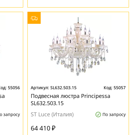
55056
SL632.503.15
55057
sa
Подвесная люстра Principessa
SL632.503.15
ST Luce (Италия)
о запросу
По запросу
64 410 ₽