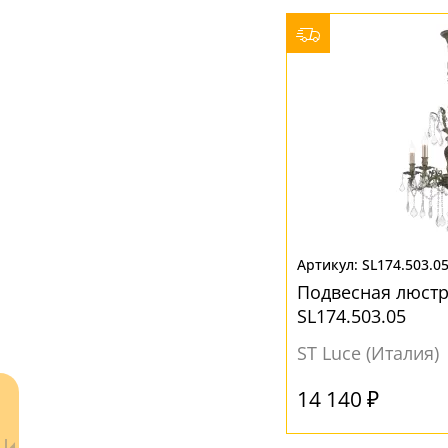
Без плафона
(29)
Прозрачный
(10)
SL174.503.0
Подвесная люстр
SL174.503.05
ST Luce (Италия)
14 140 ₽