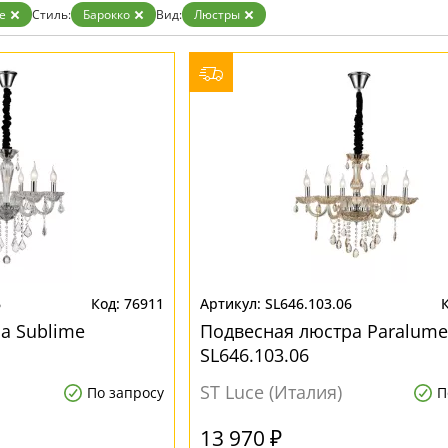
ристика
Золото
e
Стиль:
Барокко
Вид:
Люстры
тек
Бренд
Прозрачные
Хром
MW-Light
Черные
OmniLux
ST-Luce
6
76911
SL646.103.06
а Sublime
Подвесная люстра Paralume
SL646.103.06
ST Luce (Италия)
По запросу
П
13 970 ₽