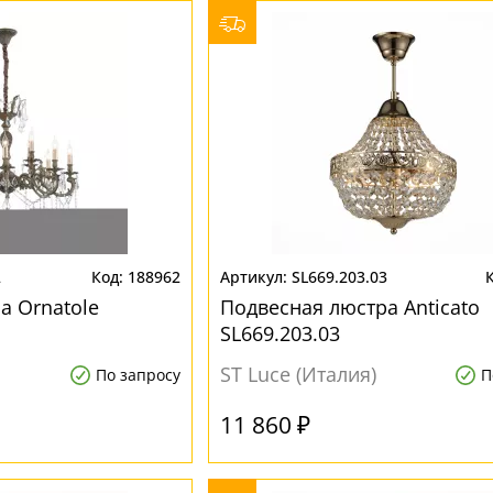
2
188962
SL669.203.03
а Ornatole
Подвесная люстра Anticato
SL669.203.03
ST Luce (Италия)
По запросу
П
11 860 ₽