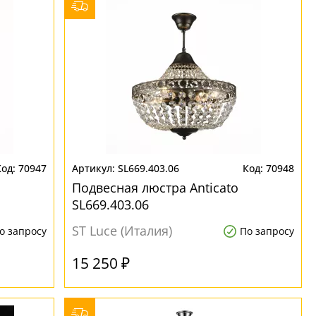
70947
SL669.403.06
70948
Подвесная люстра Anticato
SL669.403.06
ST Luce (Италия)
о запросу
По запросу
15 250 ₽