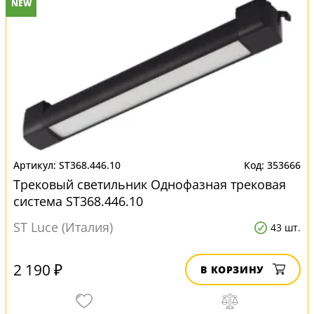
NEW
ST368.446.10
353666
Трековый светильник Однофазная трековая
система ST368.446.10
ST Luce (Италия)
43 шт.
2 190 ₽
В КОРЗИНУ