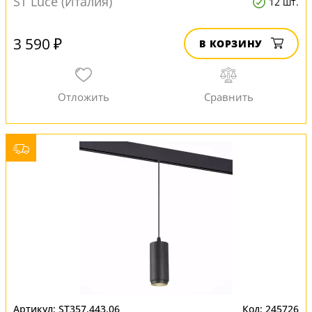
ST Luce (Италия)
12 шт.
3 590 ₽
В КОРЗИНУ
ST357.443.06
245726