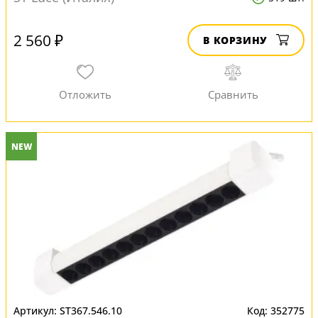
2 560 ₽
В КОРЗИНУ
NEW
ST367.546.10
352775