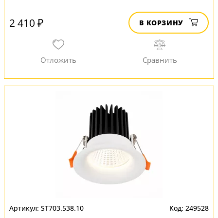
2 410 ₽
В КОРЗИНУ
ST703.538.10
249528