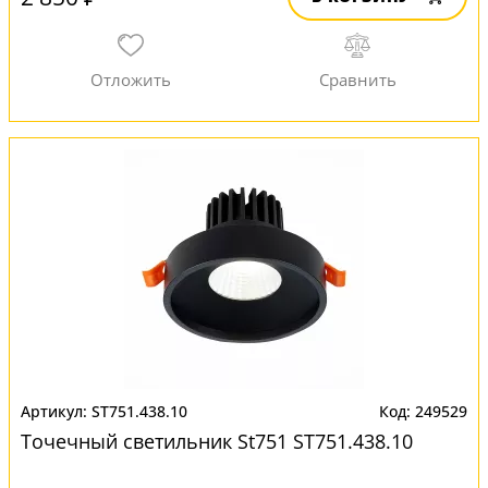
ST751.438.10
249529
Точечный светильник St751 ST751.438.10