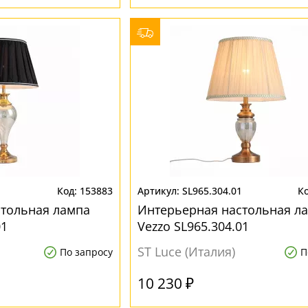
1
153883
SL965.304.01
стольная лампа
Интерьерная настольная л
01
Vezzo SL965.304.01
ST Luce (Италия)
По запросу
П
10 230 ₽