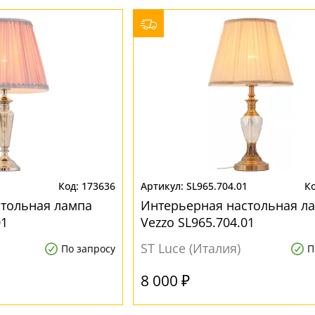
1
173636
SL965.704.01
стольная лампа
Интерьерная настольная л
01
Vezzo SL965.704.01
ST Luce (Италия)
По запросу
П
8 000 ₽