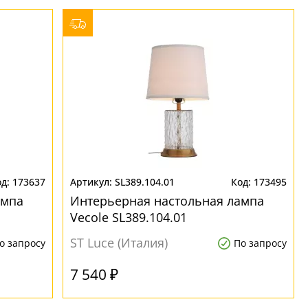
173637
SL389.104.01
173495
ампа
Интерьерная настольная лампа
Vecolе SL389.104.01
ST Luce (Италия)
о запросу
По запросу
7 540 ₽