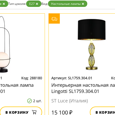
ристика
Золото
e
Тип цоколя:
E27
Вид:
Настольные лампы
тек
Бренд
Прозрачные
Хром
MW-Light
Черные
OmniLux
ST-Luce
01
288180
SL1759.304.01
стольная лампа
Интерьерная настольная л
.01
Lingotti SL1759.304.01
ST Luce (Италия)
2 шт.
15 100 ₽
В КОРЗИНУ
В КОРЗИ