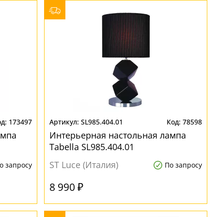
173497
SL985.404.01
78598
ампа
Интерьерная настольная лампа
Tabella SL985.404.01
ST Luce (Италия)
о запросу
По запросу
8 990 ₽