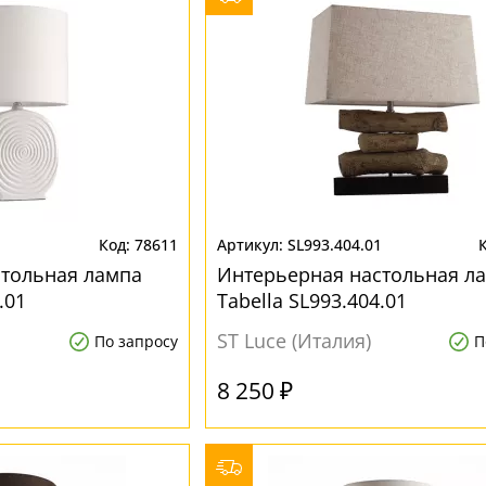
1
78611
SL993.404.01
стольная лампа
Интерьерная настольная л
.01
Tabella SL993.404.01
ST Luce (Италия)
По запросу
П
8 250 ₽