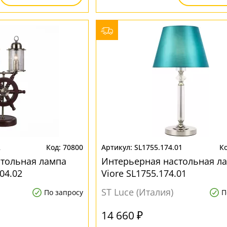
2
70800
SL1755.174.01
стольная лампа
Интерьерная настольная л
04.02
Viore SL1755.174.01
ST Luce (Италия)
По запросу
П
14 660 ₽