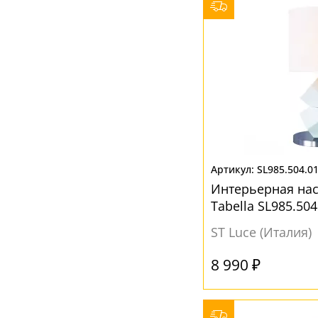
Серый
(15)
Синий
(1)
Фиолетовый
(3)
Черный
(12)
SL985.504.0
Интерьерная на
Tabella SL985.504
ST Luce (Италия)
8 990 ₽