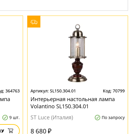
364763
SL150.304.01
70799
ампа
Интерьерная настольная лампа
Volantino SL150.304.01
ST Luce (Италия)
9 шт.
По запросу
8 680 ₽
НУ