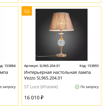
153884
SL965.204.01
153893
ампа
Интерьерная настольная лампа
Vezzo SL965.204.01
ST Luce (Италия)
о запросу
По запросу
16 010 ₽