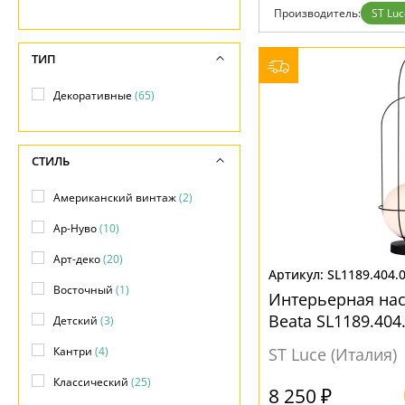
Фло
Производитель:
ST Luc
Хай 
Главная
Доставка и оплата
ТИП
Гарантия
Возврат
Декоративные
(65)
Отзывы
Установка
Дизайнерам
Бренды
СТИЛЬ
Контакты
Американский винтаж
(2)
Ар-Нуво
(10)
Арт-деко
(20)
SL1189.404.
Восточный
(1)
Интерьерная на
Beata SL1189.404
Детский
(3)
Кантри
(4)
ST Luce (Италия)
Классический
(25)
8 250 ₽