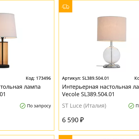
1
173496
SL389.504.01
стольная лампа
Интерьерная настольная л
.01
Vecolе SL389.504.01
ST Luce (Италия)
По запросу
П
6 590 ₽