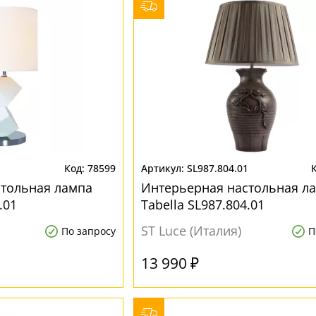
1
78599
SL987.804.01
стольная лампа
Интерьерная настольная л
.01
Tabella SL987.804.01
ST Luce (Италия)
По запросу
П
13 990 ₽