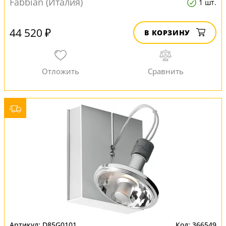
Fabbian (Италия)
1 шт.
44 520 ₽
В КОРЗИНУ
D85G0101
366549