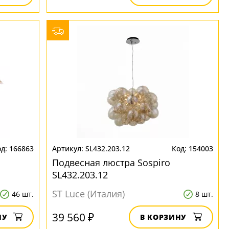
166863
SL432.203.12
154003
Подвесная люстра Sospiro
SL432.203.12
ST Luce (Италия)
46 шт.
8 шт.
39 560 ₽
НУ
В КОРЗИНУ