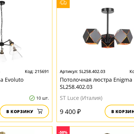
5
215691
SL258.402.03
а Evoluto
Потолочная люстра Enigma
SL258.402.03
ST Luce (Италия)
10 шт.
9 400 ₽
В КОРЗИНУ
В КОРЗИ
-50%