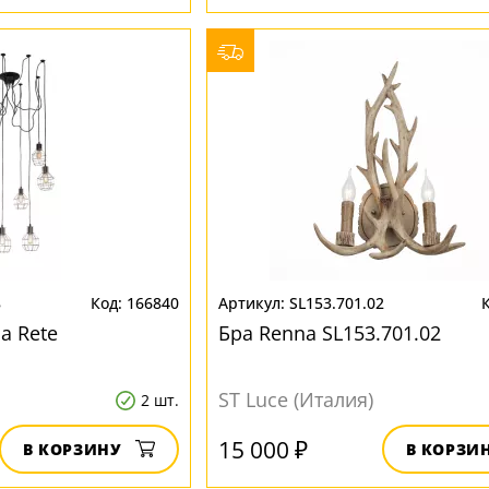
8
166840
SL153.701.02
а Rete
Бра Renna SL153.701.02
ST Luce (Италия)
2 шт.
15 000 ₽
В КОРЗИНУ
В КОРЗИ