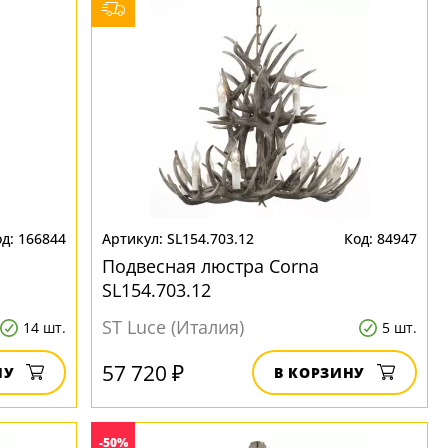
166844
SL154.703.12
84947
Подвесная люстра Corna
SL154.703.12
ST Luce (Италия)
14 шт.
5 шт.
57 720 ₽
НУ
В КОРЗИНУ
-50%