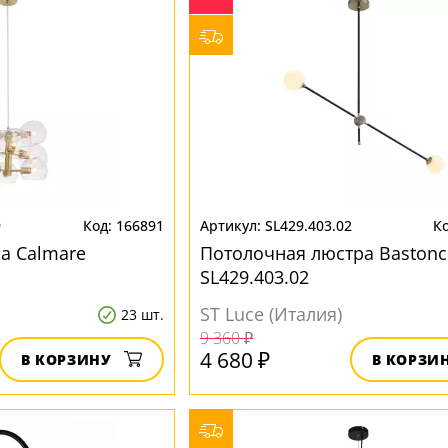
9
166891
SL429.403.02
а Calmare
Потолочная люстра Bastonc
SL429.403.02
ST Luce (Италия)
23 шт.
9 360 ₽
4 680 ₽
В КОРЗИНУ
В КОРЗИ