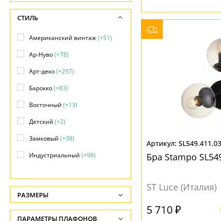
СТИЛЬ
Американский винтаж
(+51)
Ар-Нуво
(+78)
Арт-деко
(+297)
Барокко
(+83)
Восточный
(+13)
Детский
(+2)
Замковый
(+38)
SL549.411.0
Индустриальный
(+98)
Бра Stampo SL549
Кантри
(+83)
ST Luce (Италия)
Классический
(+618)
РАЗМЕРЫ
Лофт
(234)
5 710 ₽
Высота, см
ПАРАМЕТРЫ ПЛАФОНОВ