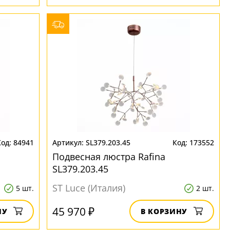
84941
SL379.203.45
173552
Подвесная люстра Rafina
SL379.203.45
ST Luce (Италия)
5 шт.
2 шт.
45 970 ₽
НУ
В КОРЗИНУ