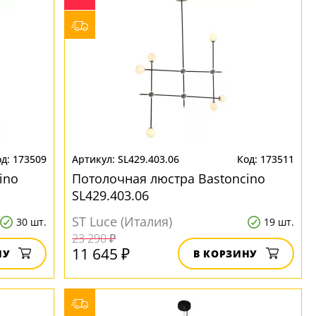
173509
SL429.403.06
173511
ino
Потолочная люстра Bastoncino
SL429.403.06
ST Luce (Италия)
30 шт.
19 шт.
23 290 ₽
11 645 ₽
НУ
В КОРЗИНУ