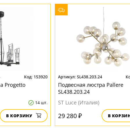
6
153920
SL438.203.24
а Progetto
Подвесная люстра Pallеre
SL438.203.24
ST Luce (Италия)
14 шт.
29 280 ₽
В КОРЗИНУ
В КОРЗИ