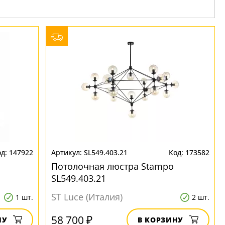
147922
SL549.403.21
173582
Потолочная люстра Stampo
SL549.403.21
ST Luce (Италия)
1 шт.
2 шт.
58 700 ₽
НУ
В КОРЗИНУ