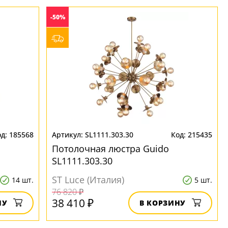
-50%
185568
SL1111.303.30
215435
Потолочная люстра Guido
SL1111.303.30
ST Luce (Италия)
14 шт.
5 шт.
76 820 ₽
38 410 ₽
НУ
В КОРЗИНУ