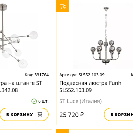
8
331764
SL552.103.09
ра на штанге ST
Подвесная люстра Funhi
.342.08
SL552.103.09
ST Luce (Италия)
6 шт.
25 720 ₽
В КОРЗИНУ
В КОРЗИ