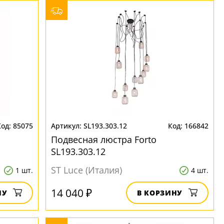
85075
SL193.303.12
166842
Подвесная люстра Forto
SL193.303.12
ST Luce (Италия)
1 шт.
4 шт.
14 040 ₽
НУ
В КОРЗИНУ