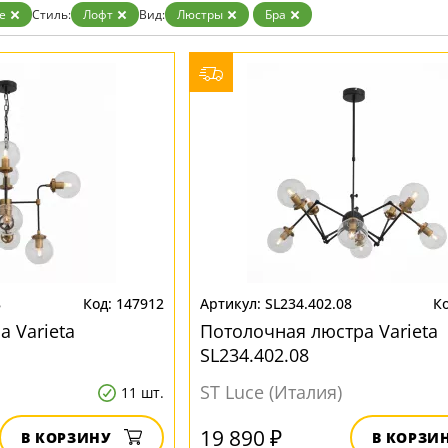
ристика
Золото
e
Стиль:
Лофт
Вид:
Люстры
Бра
тек
Бренд
Прозрачные
Хром
MW-Light
Черные
OmniLux
ST-Luce
8
147912
SL234.402.08
 Varieta
Потолочная люстра Varieta
SL234.402.08
ST Luce (Италия)
11 шт.
19 890 ₽
В КОРЗИНУ
В КОРЗИ