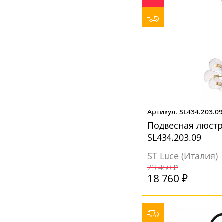
Серый
(35)
Хром
(8)
Черный
(42)
SL434.203.0
Подвесная люстр
SL434.203.09
ST Luce (Италия)
23 450 ₽
18 760 ₽