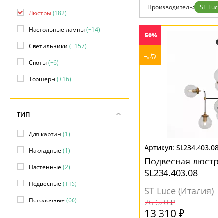
Фло
Производитель:
ST Luc
Хай 
Люстры
(182)
Главная
Настольные лампы
(+14)
Доставка и оплата
-50%
Гарантия
Светильники
(+157)
Возврат
Отзывы
Споты
(+6)
Установка
Дизайнерам
Торшеры
(+16)
Бренды
Контакты
ТИП
Для картин
(1)
SL234.403.0
Накладные
(1)
Подвесная люстра
Настенные
(2)
SL234.403.08
Подвесные
(115)
ST Luce (Италия)
Потолочные
(66)
26 620 ₽
13 310 ₽