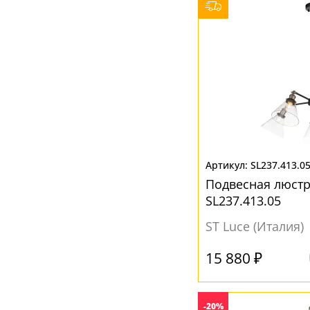
Белый
(55)
Бронза
(2)
Дымчатый
(2)
Желтый
(16)
Золотой
(5)
Искусственная ржавчина
(1)
Коньячный
(1)
SL237.413.0
Коричневый
(19)
Подвесная люстр
Кофейный
(2)
SL237.413.05
Красный
(2)
ST Luce (Италия)
Медь
(1)
15 880 ₽
Прозрачный
(52)
Разноцветный
(3)
-20%