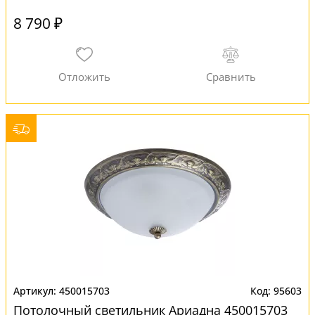
8 790 ₽
450015703
95603
Потолочный светильник Ариадна 450015703