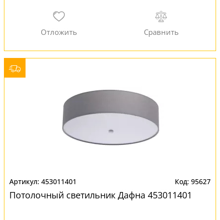
453011401
95627
Потолочный светильник Дафна 453011401