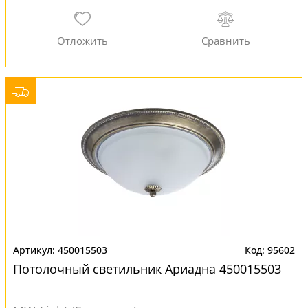
450015503
95602
Потолочный светильник Ариадна 450015503