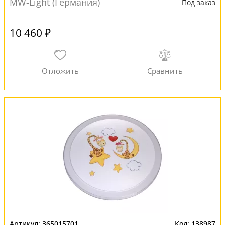
MW-Light (Германия)
Под заказ
10 460 ₽
365015701
138987