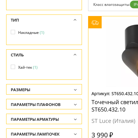
Фло
Класс влагозащиты:
IP
Хай 
Главная
Доставка и оплата
ТИП
Гарантия
Возврат
Накладные
(1)
Отзывы
Установка
Дизайнерам
Бренды
СТИЛЬ
Контакты
Хай-тек
(1)
РАЗМЕРЫ
ST650.432.1
Высота, см
Точечный светил
ПАРАМЕТРЫ ПЛАФОНОВ
-
ST650.432.10
ФОРМА ПЛАФОНА
ПАРАМЕТРЫ АРМАТУРЫ
Диаметр, см
ST Luce (Италия)
-
Цилиндр
(1)
ЦВЕТ АРМАТУРЫ
3 990 ₽
ПАРАМЕТРЫ ЛАМПОЧЕК