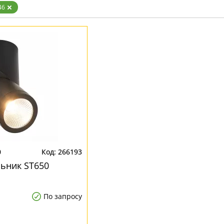
ристика
Золото
46
тек
Бренд
Прозрачные
Хром
MW-Light
Черные
OmniLux
ST-Luce
0
266193
ьник ST650
По запросу