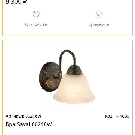
9 300 ₽
60218W
144830
Бра Savai 60218W