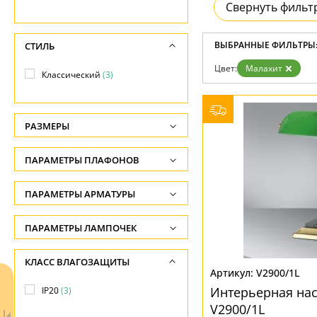
Фло
Свернуть фильт
Хай 
Главная
Доставка и оплата
ВЫБРАННЫЕ ФИЛЬТРЫ
СТИЛЬ
Гарантия
Цвет:
Малахит
Возврат
Классический
(3)
Отзывы
Установка
Дизайнерам
Бренды
РАЗМЕРЫ
Контакты
Высота, см
ПАРАМЕТРЫ ПЛАФОНОВ
-
ФОРМА ПЛАФОНА
ПАРАМЕТРЫ АРМАТУРЫ
Глубина, см
-
Декоративный
(3)
ЦВЕТ АРМАТУРЫ
ПАРАМЕТРЫ ЛАМПОЧЕК
Ширина, см
Количество ламп
Бронза
(1)
ПОВЕРХНОСТЬ
КЛАСС ВЛАГОЗАЩИТЫ
-
-
V2900/1L
Зеленый
(1)
Глянцевый
(1)
Диаметр, см
Интерьерная на
IP20
(3)
Общая мощность ламп
Серебро
(1)
V2900/1L
-
Матовый
(2)