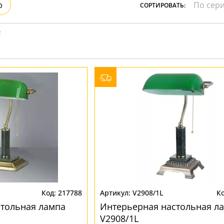
ристика
р
СОРТИРОВАТЬ:
Золото
тек
Бренд
Прозрачные
Хром
MW-Light
:
Черные
OmniLux
ST-Luce
217788
V2908/1L
стольная лампа
Интерьерная настольная л
V2908/1L