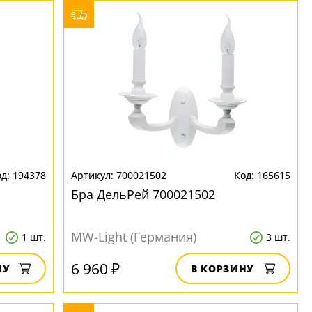
194378
700021502
165615
Бра ДельРей 700021502
MW-Light (Германия)
1 шт.
3 шт.
6 960 ₽
НУ
В КОРЗИНУ