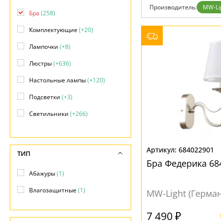
Фло
Производитель:
MW-Li
Хай 
Бра
(258)
Главная
Комплектующие
(+20)
Доставка и оплата
Гарантия
Лампочки
(+8)
Возврат
Отзывы
Люстры
(+636)
Установка
Дизайнерам
Настольные лампы
(+120)
Бренды
Контакты
Подсветки
(+3)
Светильники
(+266)
Споты
(+40)
Торшеры
(+45)
684022901
ТИП
Бра Федерика 68
Точечные светильники
(+20)
Абажуры
(1)
Уличные светильники
(+71)
Влагозащитные
(1)
MW-Light (Герма
7 490 ₽