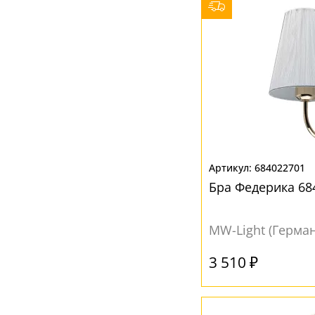
Белый
(192)
Желтый
(5)
Зеленый
(1)
Золотой
(1)
Матовый
(13)
Прозрачный
(21)
Разноцветный
(4)
684022701
Бра Федерика 68
Серый
(6)
Фиолетовый
(1)
MW-Light (Герма
Черный
(12)
3 510 ₽