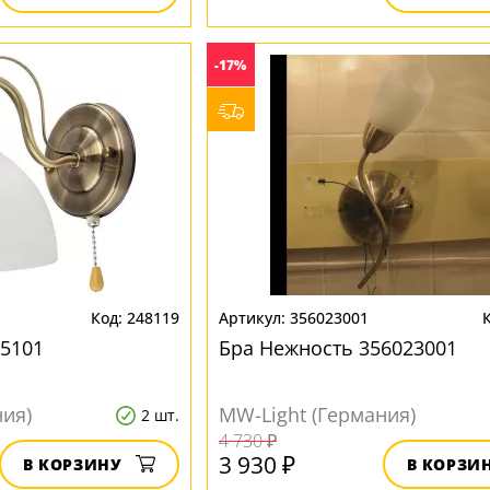
-17%
248119
356023001
5101
Бра Нежность 356023001
ния)
MW-Light (Германия)
2 шт.
4 730 ₽
3 930 ₽
В КОРЗИНУ
В КОРЗИ