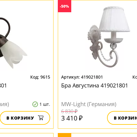
-50%
9615
419021801
801
Бра Августина 419021801
ния)
MW-Light (Германия)
1 шт.
6 830 ₽
3 410 ₽
В КОРЗИНУ
В КОРЗИ