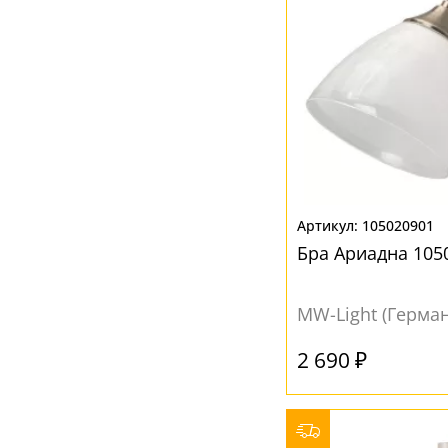
105020901
Бра Ариадна 105
MW-Light (Герма
2 690 ₽