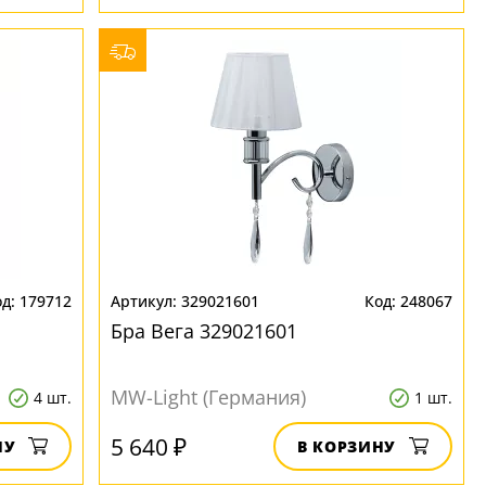
179712
329021601
248067
Бра Вега 329021601
MW-Light (Германия)
4 шт.
1 шт.
5 640 ₽
НУ
В КОРЗИНУ