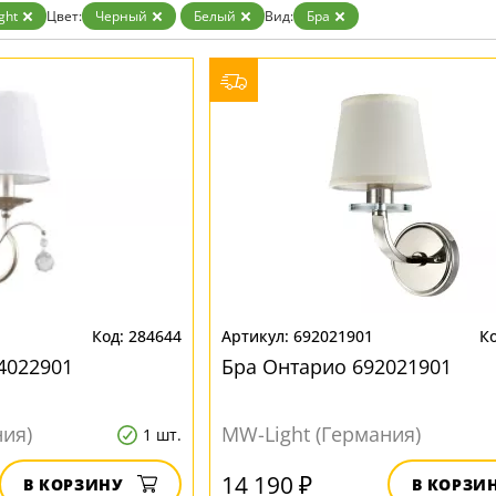
ристика
Золото
ght
Цвет:
Черный
Белый
Вид:
Бра
тек
Бренд
Прозрачные
Хром
MW-Light
Черные
OmniLux
ST-Luce
284644
692021901
4022901
Бра Онтарио 692021901
ния)
MW-Light (Германия)
1 шт.
14 190 ₽
В КОРЗИНУ
В КОРЗИ