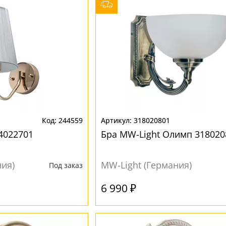
244559
318020801
4022701
Бра MW-Light Олимп 318020
ния)
MW-Light (Германия)
Под заказ
6 990 ₽