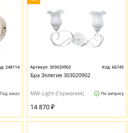
248114
303020902
66745
Бра Эллегия 303020902
MW-Light (Германия)
Под заказ
По запросу
14 870 ₽