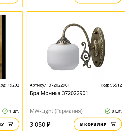
19202
372022901
95512
Бра Моника 372022901
MW-Light (Германия)
1 шт.
8 шт.
3 050 ₽
НУ
В КОРЗИНУ