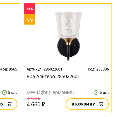
-45%
9565
285022601
288336
Бра Альгеро 285022601
MW-Light (Германия)
5 шт.
5 шт.
8 470 ₽
4 660 ₽
НУ
В КОРЗИНУ