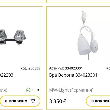
230535
334023301
022203
Бра Верона 334023301
ния)
MW-Light (Германия)
1 шт.
3 350 ₽
В КОРЗИНУ
В КОРЗИ