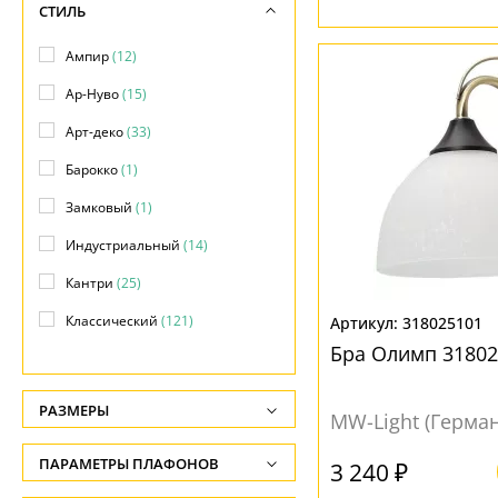
СТИЛЬ
Ампир
(12)
Ар-Нуво
(15)
Арт-деко
(33)
Барокко
(1)
Замковый
(1)
Индустриальный
(14)
Кантри
(25)
Классический
(121)
318025101
Бра Олимп 31802
Лофт
(7)
Модерн
(102)
РАЗМЕРЫ
MW-Light (Герма
Прованс
(27)
Высота, см
ПАРАМЕТРЫ ПЛАФОНОВ
3 240 ₽
Ретро
(3)
-