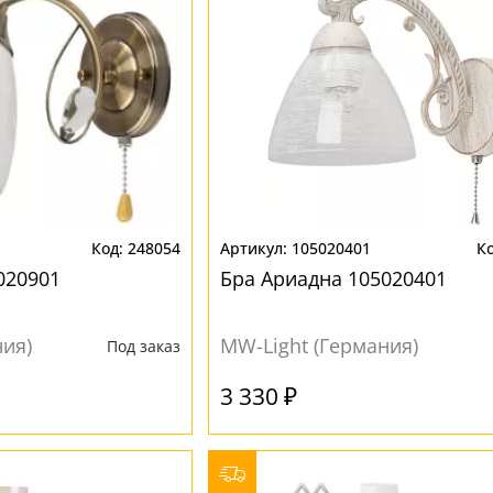
248054
105020401
020901
Бра Ариадна 105020401
ния)
MW-Light (Германия)
Под заказ
3 330 ₽