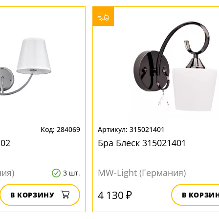
284069
315021401
102
Бра Блеск 315021401
ния)
MW-Light (Германия)
3 шт.
4 130 ₽
В КОРЗИНУ
В КОРЗИ