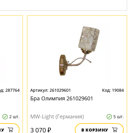
287764
261029601
19084
Бра Олимпия 261029601
MW-Light (Германия)
2 шт.
5 шт.
3 070 ₽
НУ
В КОРЗИНУ