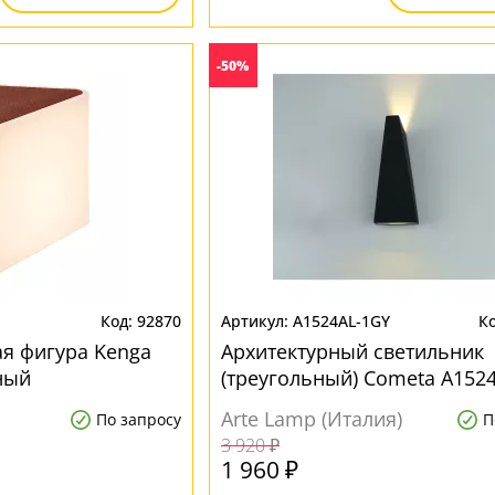
-50%
92870
A1524AL-1GY
ая фигура Kenga
Архитектурный светильник
ный
(треугольный) Cometa A152
Arte Lamp (Италия)
По запросу
П
3 920 ₽
1 960 ₽