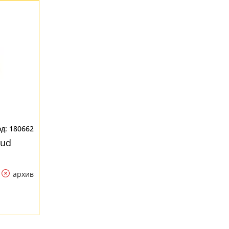
180662
oud
архив