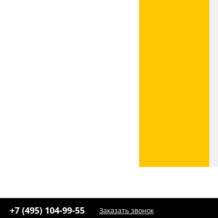
Эллипс
(30)
буше
(199)
другая
(2908)
квадратная
(3415)
круглая
(10488)
круглая.квадратная
(6)
прямоугольная
(2767)
+7 (495) 104-99-55
Заказать звонок