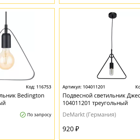
116753
104011201
льник Bedington
Подвесной светильник Дже
ый
104011201 треугольный
DeMarkt (Германия)
По запросу
920 ₽