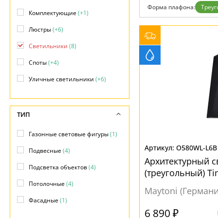
Фло
Форма плафона:
Треуг
Хай 
Комплектующие
(+1)
Главная
Люстры
(+6)
Доставка и оплата
Гарантия
Светильники
(8)
Возврат
Отзывы
Споты
(+4)
Установка
Дизайнерам
Уличные светильники
(+6)
Бренды
Контакты
ТИП
Газонные световые фигуры
(1)
O580WL-L6B
Подвесные
(4)
Архитектурный с
Подсветка объектов
(4)
(треугольный) Ti
O580WL-L6B
Потолочные
(4)
Maytoni (Германи
Фасадные
(1)
6 890 ₽