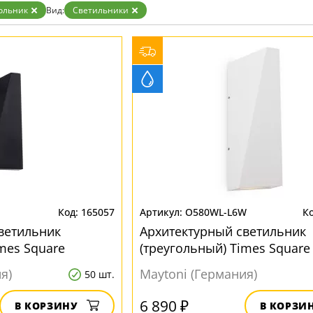
ристика
Золото
ольник
Вид:
Светильники
тек
Бренд
Прозрачные
Хром
MW-Light
Черные
OmniLux
ST-Luce
165057
O580WL-L6W
ветильник
Архитектурный светильник
mes Square
(треугольный) Times Square
O580WL-L6W
я)
Maytoni (Германия)
50 шт.
6 890 ₽
В КОРЗИНУ
В КОРЗИ