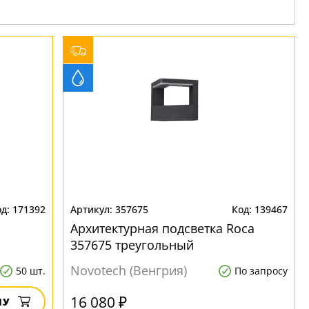
171392
357675
139467
Архитектурная подсветка Roca
357675 треугольный
Novotech (Венгрия)
50 шт.
По запросу
16 080 ₽
НУ