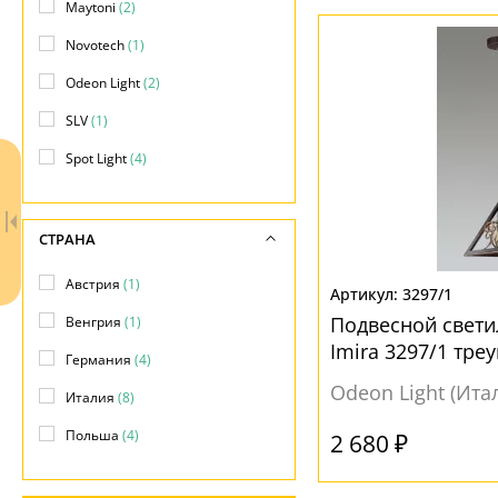
Сталь
(1)
Maytoni
(2)
ЦВЕТ ПЛАФОНОВ
Novotech
(1)
ПОВЕРХНОСТЬ
Odeon Light
(2)
Белый
(8)
Матовый
(10)
SLV
(1)
Золотой
(1)
Spot Light
(4)
Серый
(1)
Черный
(5)
СТРАНА
ФОРМА ПЛАФОНА
Австрия
(1)
3297/1
Абажур
(318)
Подвесной свети
Венгрия
(1)
Без плафона
(339)
Imira 3297/1 тре
Германия
(4)
Бокал
(89)
Odeon Light (Ита
Италия
(8)
Декоративный
(11252)
Польша
(4)
2 680 ₽
Капля
(60)
Квадрат
(675)