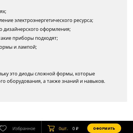
ях;
ление электроэнергетического ресурса;
о дизайнерского оформления;
такие приборы подходят;
формы и лампой;
льку это диоды сложной формы, которые
о оборудования, а также знаний и навыков.
Избранное
0
шт.
0
₽
ОФОРМИТЬ