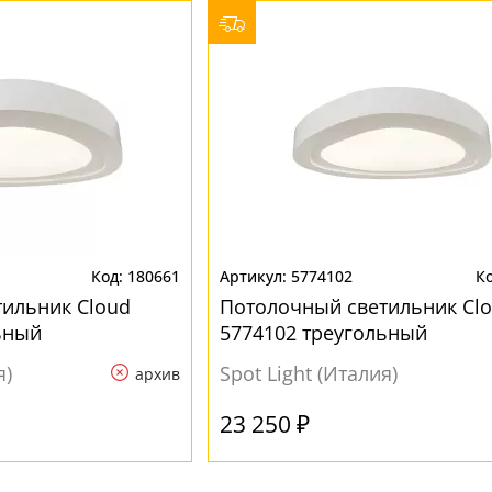
180661
5774102
ильник Cloud
Потолочный светильник Cl
ьный
5774102 треугольный
я)
Spot Light (Италия)
архив
23 250 ₽