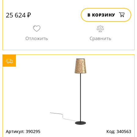
25 624 ₽
В КОРЗИНУ
390295
340563