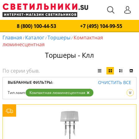
8 (800) 100-44-53
+7 (495) 104-99-55
Главная
Каталог
Торшеры
Компактная
/
/
/
люминесцентная
Торшеры - Клл
ОЧИСТИТЬ ВСЕ
ВЫБРАННЫЕ ФИЛЬТРЫ:
Тип ламп:
Компактная люминесцентная
Вид:
Торшеры