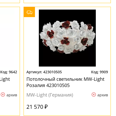
9642
423010505
9909
ight
Потолочный светильник MW-Light
Розалия 423010505
MW-Light (Германия)
архив
архив
21 570 ₽