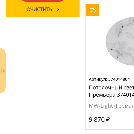
ПОВЕРХНОСТЬ
НАПРАВЛЕНИЕ
ОЧИСТИТЬ
Глянцевый
(6)
Вниз
(11)
Зеркальный
(1)
МАТЕРИАЛ
Матовый
(6)
Без плафона
(3)
Металл
(5)
Стекло
(6)
Хрусталь
(2)
374014804
Потолочный свет
ЦВЕТ ПЛАФОНОВ
Премьера 37401
MW-Light (Герма
Без плафона
(1)
Белый
(5)
9 870 ₽
Желтый
(3)