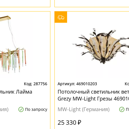
287756
469010203
ильник Лайма
Потолочный светильник ве
Grezy MW-Light Грезы 46901
ния)
MW-Light (Германия)
По запросу
П
25 330 ₽