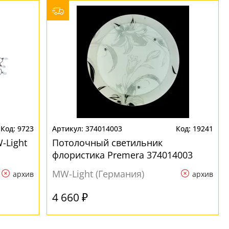
9723
374014003
19241
-Light
Потолочный светильник
флористика Premera 374014003
MW-Light (Германия)
архив
архив
4 660 ₽