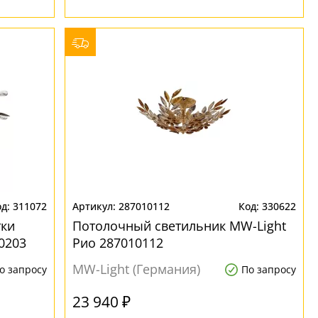
311072
287010112
330622
тки
Потолочный светильник MW-Light
0203
Рио 287010112
MW-Light (Германия)
о запросу
По запросу
23 940 ₽