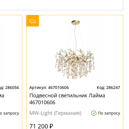
286056
467010606
286247
ма
Подвесной светильник Лайма
467010606
MW-Light (Германия)
о запросу
По запросу
71 200 ₽