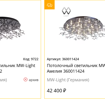
9722
360011424
ильник MW-Light
Потолочный светильник MW
2
Амелия 360011424
ния)
MW-Light (Германия)
архив
42 400 ₽