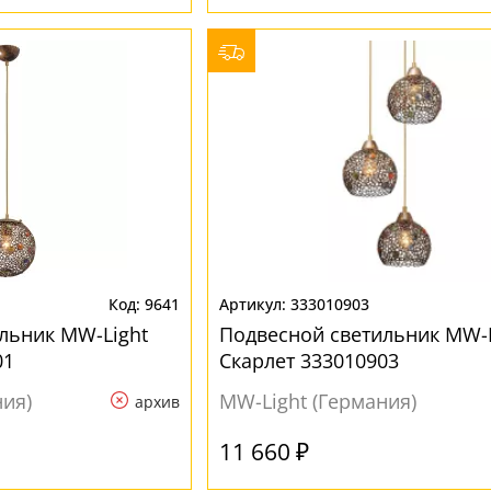
9641
333010903
льник MW-Light
Подвесной светильник MW-L
01
Скарлет 333010903
ния)
MW-Light (Германия)
архив
11 660 ₽