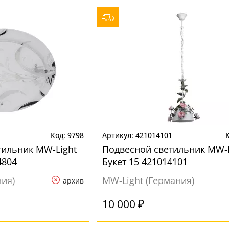
9798
421014101
ильник MW-Light
Подвесной светильник MW-L
4804
Букет 15 421014101
ния)
MW-Light (Германия)
архив
10 000 ₽