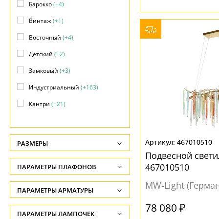
Барокко
(+4)
Винтаж
(+1)
Восточный
(+4)
Детский
(+2)
Замковый
(+3)
Индустриальный
(+163)
Кантри
(+21)
Классический
(+103)
Лофт
(+42)
467010510
РАЗМЕРЫ
Минимализм
(+54)
Подвесной свет
Высота, см
467010510
ПАРАМЕТРЫ ПЛАФОНОВ
Модерн
(+221)
-
MW-Light (Герма
Морской
(+2)
ФОРМА ПЛАФОНА
ПАРАМЕТРЫ АРМАТУРЫ
Длина подвеса, см
Прованс
(+7)
-
78 080 ₽
Без плафона
(1)
ЦВЕТ АРМАТУРЫ
ПАРАМЕТРЫ ЛАМПОЧЕК