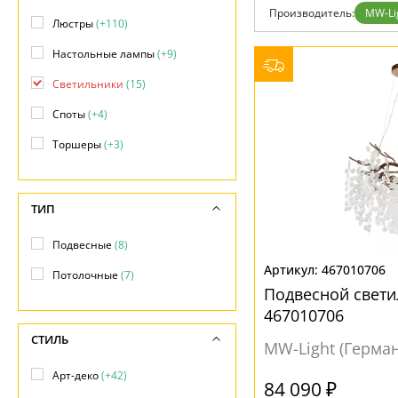
Фло
Производитель:
MW-Li
Хай 
Люстры
(+110)
Главная
Настольные лампы
(+9)
Доставка и оплата
Гарантия
Светильники
(15)
Возврат
Отзывы
Споты
(+4)
Установка
Дизайнерам
Торшеры
(+3)
Бренды
Контакты
ТИП
Подвесные
(8)
467010706
Потолочные
(7)
Подвесной свет
467010706
СТИЛЬ
MW-Light (Герма
Арт-деко
(+42)
84 090 ₽