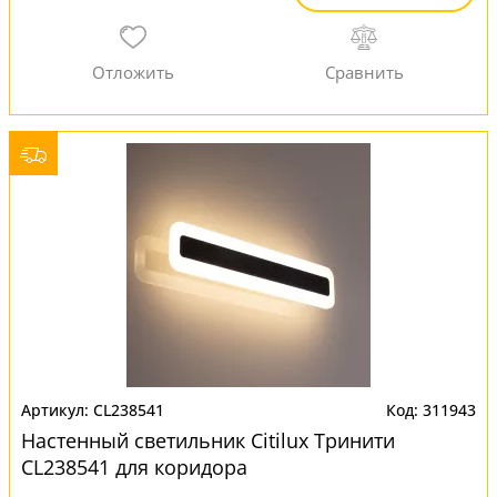
CL238541
311943
Настенный светильник Citilux Тринити
CL238541 для коридора