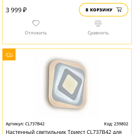
3 999 ₽
В КОРЗИНУ
CL737B42
239802
Настенный светильник Триест CL737B42 для