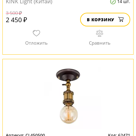
KINK Light (Китай)
14 шт.
3 500 ₽
2 450 ₽
В КОРЗИНУ
CL450500
62471