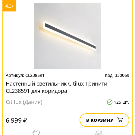
CL238591
330069
Настенный светильник Citilux Тринити
CL238591 для коридора
Citilux (Дания)
125 шт.
6 999 ₽
В КОРЗИНУ