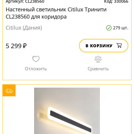
CL238560
330066
Настенный светильник Citilux Тринити
CL238560 для коридора
Citilux (Дания)
279 шт.
5 299 ₽
В КОРЗИНУ