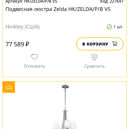
HK/ZELDA/P/B VS
227697
Подвесная люстра Zelda HK/ZELDA/P/B VS
Hinkley (США)
1 шт.
77 589 ₽
В КОРЗИНУ