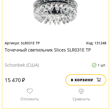
SLR031E TP
131248
Точечный светильник Slices SLR031E TP
Schonbek (США)
1 шт.
15 470 ₽
В КОРЗИНУ