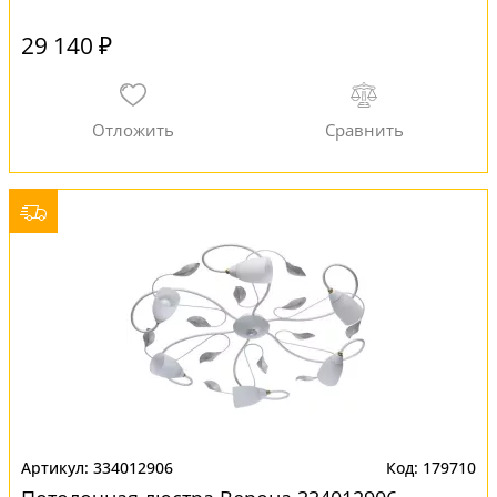
29 140 ₽
334012906
179710