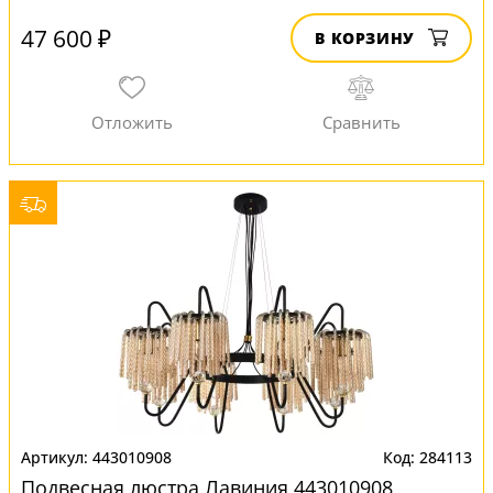
47 600 ₽
В КОРЗИНУ
443010908
284113
Подвесная люстра Лавиния 443010908