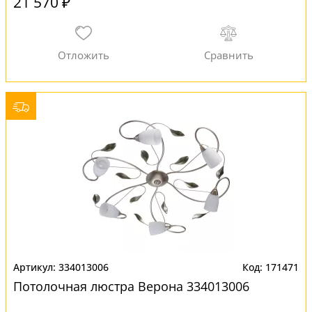
21 570 ₽
334013006
171471
Потолочная люстра Верона 334013006