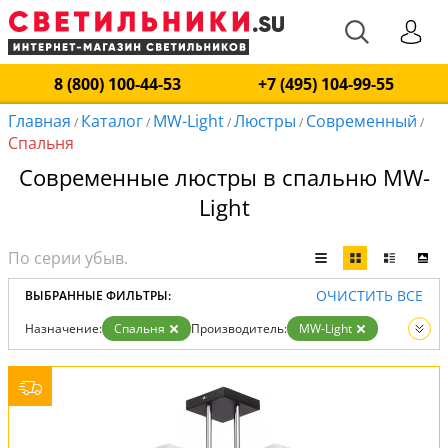
8 (800) 100-44-53
+7 (495) 104-99-55
Главная
Каталог
MW-Light
Люстры
Современный
/
/
/
/
/
Спальня
Современные люстры в спальню MW-
Light
ОЧИСТИТЬ ВСЕ
ВЫБРАННЫЕ ФИЛЬТРЫ:
Назначение:
Спальня
Производитель:
MW-Light
Стиль:
Современный
Вид:
Люстры