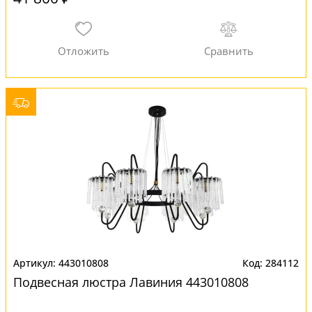
443010808
284112
Подвесная люстра Лавиния 443010808