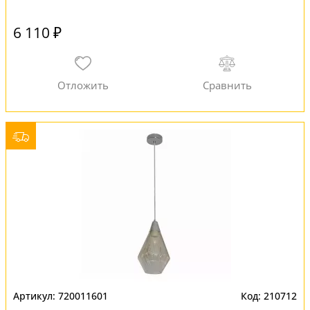
6 110 ₽
720011601
210712