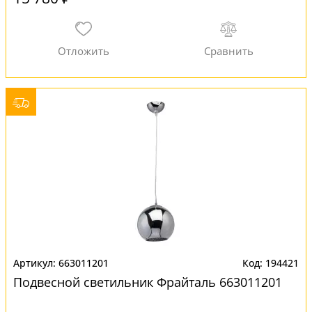
663011201
194421
Подвесной светильник Фрайталь 663011201