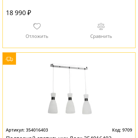
18 990 ₽
354016403
9709