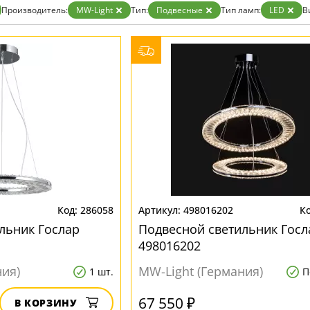
ристика
Золото
Производитель:
MW-Light
Тип:
Подвесные
Тип ламп:
LED
В
тек
Бренд
Прозрачные
Хром
MW-Light
Черные
OmniLux
ST-Luce
286058
498016202
льник Гослар
Подвесной светильник Госл
498016202
ния)
MW-Light (Германия)
1 шт.
П
67 550 ₽
В КОРЗИНУ