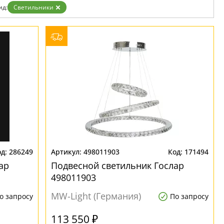
ид:
Светильники
286249
498011903
171494
ар
Подвесной светильник Гослар
498011903
MW-Light (Германия)
о запросу
По запросу
113 550 ₽