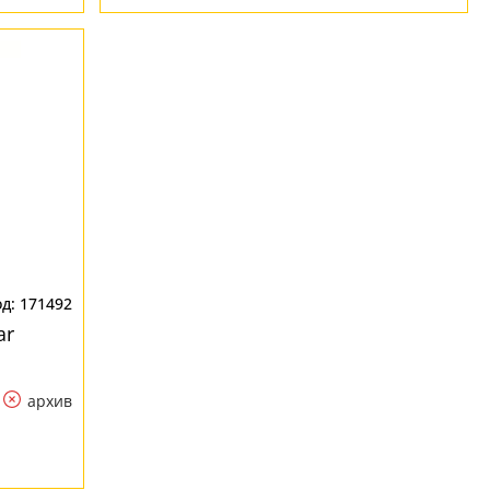
171492
ar
архив