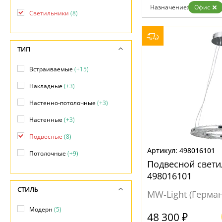
Фло
Назначение:
Офис
Хай 
Светильники
(8)
Главная
Доставка и оплата
Гарантия
ТИП
Возврат
Отзывы
Установка
Встраиваемые
(+15)
Дизайнерам
Накладные
(+3)
Бренды
Контакты
Настенно-потолочные
(+3)
Настенные
(+3)
Подвесные
(8)
498016101
Потолочные
(+9)
Подвесной свети
498016101
СТИЛЬ
MW-Light (Герма
Модерн
(5)
48 300 ₽