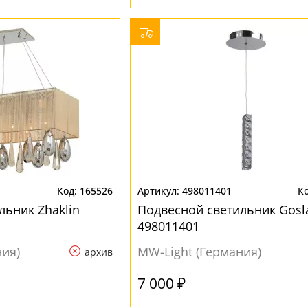
165526
498011401
льник Zhaklin
Подвесной светильник Gosl
498011401
ния)
MW-Light (Германия)
архив
7 000 ₽