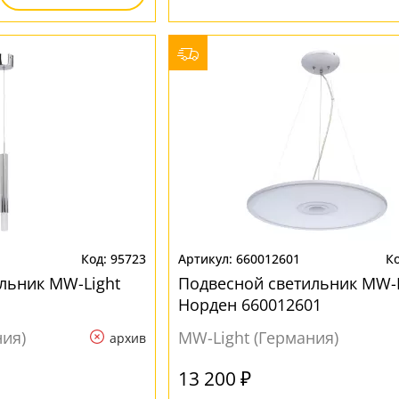
95723
660012601
льник MW-Light
Подвесной светильник MW-L
1
Норден 660012601
ния)
MW-Light (Германия)
архив
13 200 ₽