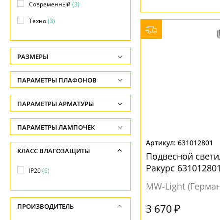
Современный
(3)
Техно
(3)
РАЗМЕРЫ
Высота, см
ПАРАМЕТРЫ ПЛАФОНОВ
-
ФОРМА ПЛАФОНА
ПАРАМЕТРЫ АРМАТУРЫ
Длина подвеса, см
-
Декоративный
(1)
ЦВЕТ АРМАТУРЫ
ПАРАМЕТРЫ ЛАМПОЧЕК
Ширина, см
Круглый
(1)
Количество ламп
631012801
Белый
(1)
КЛАСС ВЛАГОЗАЩИТЫ
-
Цилиндр
(2)
Подвесной свети
-
Серый
(1)
Ракурс 63101280
Диаметр, см
IP20
(6)
Общая мощность ламп
Хром
(7)
ПОВЕРХНОСТЬ
-
MW-Light (Герма
-
Глянцевый
(5)
Длина, см
МАТЕРИАЛ
3 670 ₽
ПРОИЗВОДИТЕЛЬ
Напряжение
-
Матовый
(3)