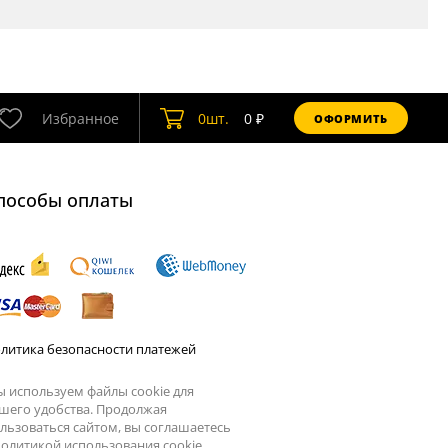
Избранное
0
шт.
0
₽
ОФОРМИТЬ
пособы оплаты
литика безопасности платежей
 используем файлы cookie для
шего удобства. Продолжая
льзоваться сайтом, вы соглашаетесь
олитикой использования cookie.