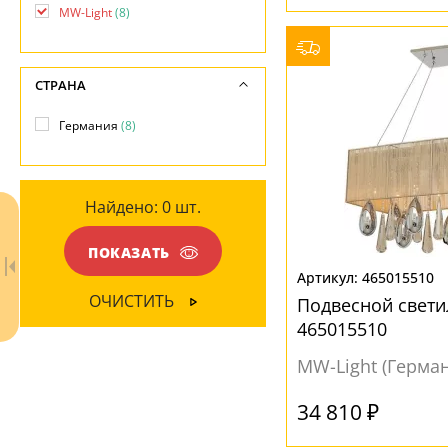
-
Металл
(8)
MW-Light
(8)
Прозрачный
(3)
ПОВЕРХНОСТЬ
НАПРАВЛЕНИЕ
СТРАНА
Глянцевый
(3)
В стороны
(1)
Германия
(8)
Зеркальный
(4)
Вниз
(5)
Матовый
(1)
Найдено:
0
шт.
МАТЕРИАЛ
ПОКАЗАТЬ
Акрил
(2)
465015510
Металл
(1)
ОЧИСТИТЬ
Подвесной свети
Ткань
(1)
465015510
Хрусталь
(4)
MW-Light (Герма
34 810 ₽
ЦВЕТ ПЛАФОНОВ