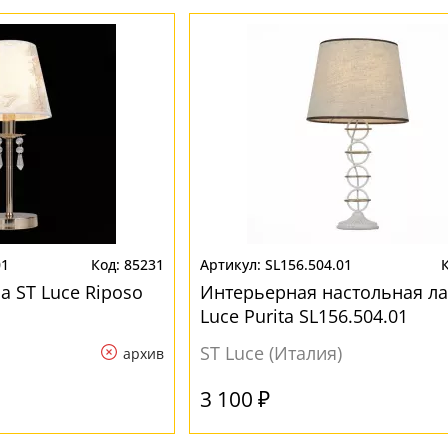
01
85231
SL156.504.01
а ST Luce Riposo
Интерьерная настольная ла
Luce Purita SL156.504.01
ST Luce (Италия)
архив
3 100 ₽