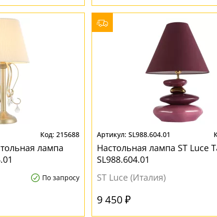
1
215688
SL988.604.01
стольная лампа
Настольная лампа ST Luce T
.01
SL988.604.01
ST Luce (Италия)
По запросу
9 450 ₽