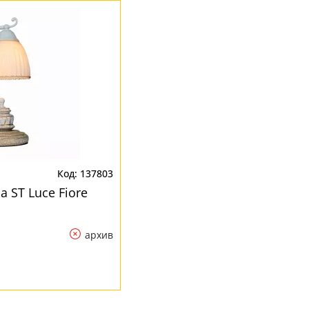
1
137803
 ST Luce Fiore
архив