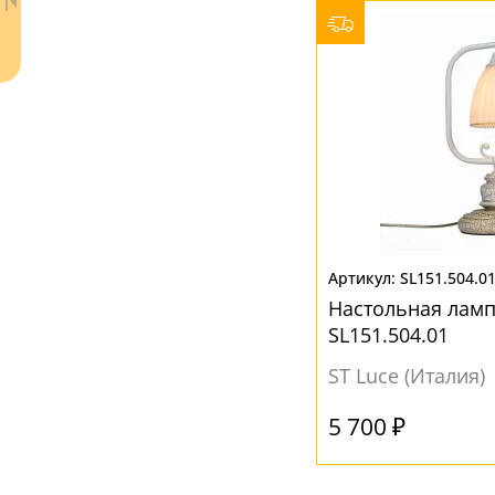
SL151.504.0
Настольная лампа
Ваш регион:
Москва
SL151.504.01
8 (800) 100-44-53
- бесплатно по России
ST Luce (Италия)
+7 (495) 104-99-55
- бесплатная доставка
5 700 ₽