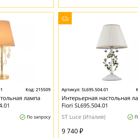
01
215509
SL695.504.01
стольная лампа
Интерьерная настольная л
4.01
Fiori SL695.504.01
ST Luce (Италия)
По запросу
П
9 740 ₽