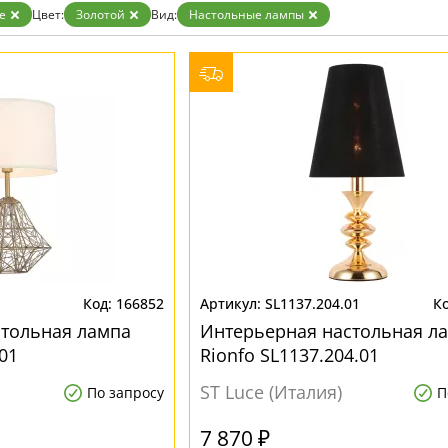
ристика
Золото
e
Цвет:
Золотой
Вид:
Настольные лампы
тек
Бренд
Прозрачные
Хром
MW-Light
Черные
OmniLux
ST-Luce
1
166852
SL1137.204.01
стольная лампа
Интерьерная настольная л
.01
Rionfo SL1137.204.01
ST Luce (Италия)
По запросу
П
7 870 ₽