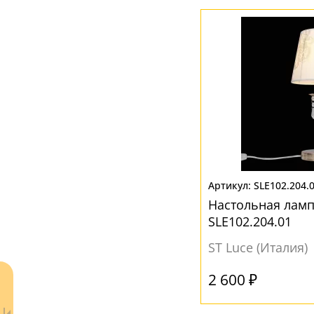
Бежевый
(5)
Белый
(4)
Бордовый
(1)
Желтый
(1)
Коричневый
(1)
Красный
(1)
Прозрачный
(2)
Серый
(1)
SLE102.204.
Черный
(1)
Настольная ламп
SLE102.204.01
ST Luce (Италия)
2 600 ₽