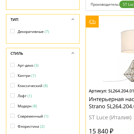
Фло
Производитель:
ST Luc
Хай 
Главная
Доставка и оплата
ТИП
Гарантия
Возврат
Декоративные
(7)
Отзывы
Установка
Дизайнерам
Бренды
СТИЛЬ
Контакты
Арт-деко
(3)
Кантри
(1)
Классический
(8)
SL264.204.0
Лофт
(1)
Интерьерная на
Strano SL264.204
Модерн
(8)
Современный
(1)
ST Luce (Италия)
Флористика
(2)
15 840 ₽