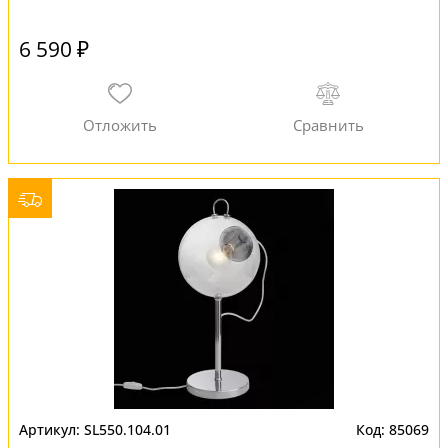
6 590 ₽
SL550.104.01
85069