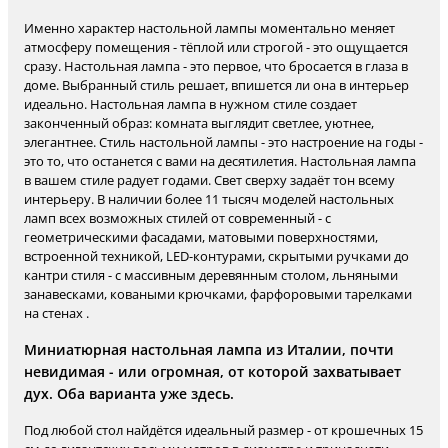
Именно характер настольной лампы моментально меняет
атмосферу помещения - тёплой или строгой - это ощущается
сразу. Настольная лампа - это первое, что бросается в глаза в
доме. Выбранный стиль решает, впишется ли она в интерьер
идеально. Настольная лампа в нужном стиле создает
законченный образ: комната выглядит светлее, уютнее,
элегантнее. Стиль настольной лампы - это настроение на годы -
это то, что останется с вами на десятилетия. Настольная лампа
в вашем стиле радует годами. Свет сверху задаёт тон всему
интерьеру. В наличии более 11 тысяч моделей настольных
ламп всех возможных стилей от современный - с
геометрическими фасадами, матовыми поверхностями,
встроенной техникой, LED-контурами, скрытыми ручками до
кантри стиля - с массивным деревянным столом, льняными
занавесками, коваными крючками, фарфоровыми тарелками
на стенах .
Миниатюрная настольная лампа из Италии, почти
невидимая - или огромная, от которой захватывает
дух. Оба варианта уже здесь.
Под любой стол найдётся идеальный размер - от крошечных 15