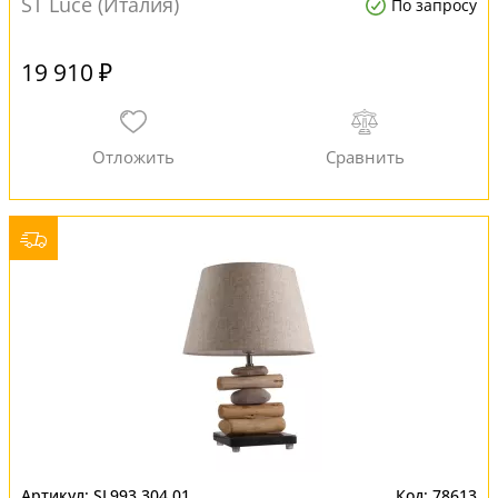
ST Luce (Италия)
По запросу
19 910 ₽
SL993.304.01
78613