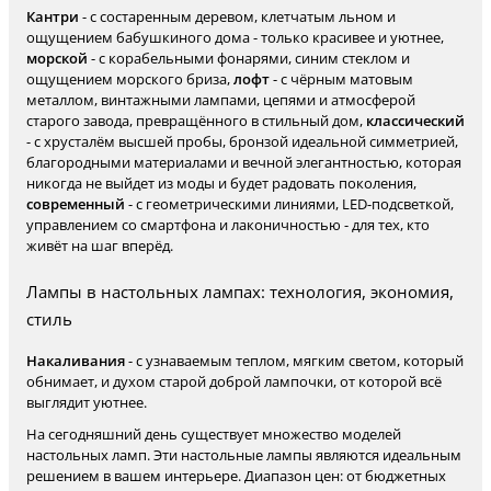
Кантри
- с состаренным деревом, клетчатым льном и
ощущением бабушкиного дома - только красивее и уютнее,
морской
- с корабельными фонарями, синим стеклом и
ощущением морского бриза,
лофт
- с чёрным матовым
металлом, винтажными лампами, цепями и атмосферой
старого завода, превращённого в стильный дом,
классический
- с хрусталём высшей пробы, бронзой идеальной симметрией,
благородными материалами и вечной элегантностью, которая
никогда не выйдет из моды и будет радовать поколения,
современный
- с геометрическими линиями, LED-подсветкой,
управлением со смартфона и лаконичностью - для тех, кто
живёт на шаг вперёд.
Лампы в настольных лампах: технология, экономия,
стиль
Накаливания
- с узнаваемым теплом, мягким светом, который
обнимает, и духом старой доброй лампочки, от которой всё
выглядит уютнее.
На сегодняшний день существует множество моделей
настольных ламп. Эти настольные лампы являются идеальным
решением в вашем интерьере. Диапазон цен: от бюджетных