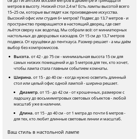
см до гигантских восьми метров в диаметре и тринадцати
метров в высоту. Низкий стол 2,4 м? Есть лампы высотой всего
15–25 см, которые выглядят как произведение искусства.
Высокий офис или студия 6+ метров? Подвес до 13,7 метров - и
пространство превращается в настоящий дворец, где свет
льётся сверху как водопад. Мы собрали всё: от миниатюрных
настольных до дворцовых каскадов. От 15 см до 13,7 метров
подвеса. От хрущёвки до пентхауса. Размер решает - а мы даём
выбор без компромиссов.
Высота.
от 42 - до 75 см - минимальная высота 15 см для
самых низких помещений и до 5 метров для тех, кто хочет,
чтобы лампа стала главным событием комнаты.
Ширина.
от 15 - до 40 см - когда нужно осветить длинный
стол или целый офис одной лампой - ширина решает.
Диаметр.
от 15 - до 42 см - от крошечных, размером с
ладошку до восьмиметровых световых объектов - любой
масштаб уже в наличии.
Длина.
от 15 - до 40 см - от 1 метра до почти 6 метров -
для тех, кто любит длинные световые линии и масштаб.
Ваш стиль в настольной лампе