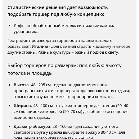
Стилистические решения дает возможность
подобрать торшер под любую концепцию:
Лофт - необработанный металл, винтажные лампы,
урбанистика
География производства торшеров в нашем каталоге
охватывает:
Италию
- долговечная страсть к дизайну и многие
другие страны. Разные культуры - разный подход к свету.
Выбор торшеров по размерам: под любую высоту
потолка и площадь
Высота.
48 - 205 см - идеально для зонирования
пространства: низкие торшеры подчеркивают зону отдыха,
а высокие визуально меняют пропорции комнаты.,
Ширина.
48 - 100 см - от узких торшеров для чтения (20–40
см) до широких моделей (50–70 см) для общего освещения
всей зоны отдыха.,
Диаметр абажура.
28 - 160 см - для создания уютного
светового круга у кресла выбирайте абажур 30-40 см, для
освещения всего угла комнаты - 55-65 см.,