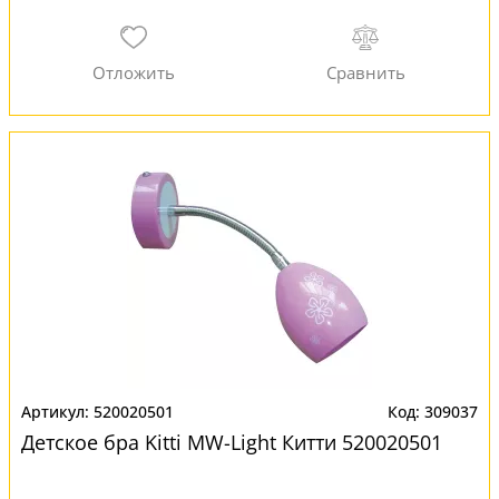
520020501
309037
Детское бра Kitti MW-Light Китти 520020501