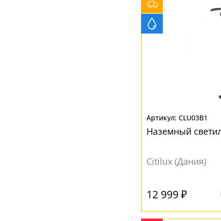
Vistosi
(1)
Русские фонари
(28)
CLU03B1
Наземный свети
Citilux (Дания)
12 999 ₽