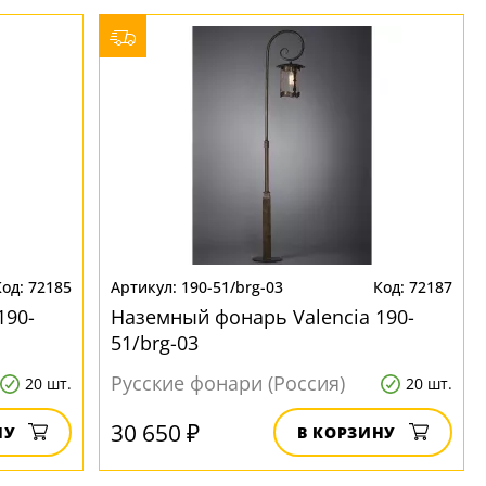
72185
190-51/brg-03
72187
190-
Наземный фонарь Valencia 190-
51/brg-03
Русские фонари (Россия)
20 шт.
20 шт.
30 650 ₽
НУ
В КОРЗИНУ