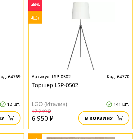
-60%
64769
LSP-0502
64770
Торшер LSP-0502
LGO (Италия)
12 шт.
141 шт.
17 249 ₽
6 950 ₽
НУ
В КОРЗИНУ