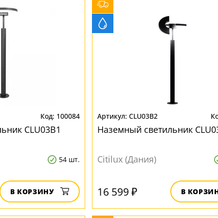
100084
CLU03B2
льник CLU03B1
Наземный светильник CLU0
Citilux (Дания)
54 шт.
16 599 ₽
В КОРЗИНУ
В КОРЗИ