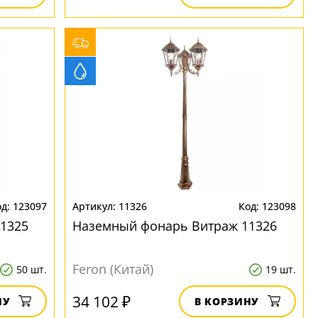
123097
11326
123098
1325
Наземный фонарь Витраж 11326
Feron (Китай)
50 шт.
19 шт.
34 102 ₽
НУ
В КОРЗИНУ