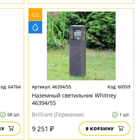
64764
46394/55
60559
Наземный светильник Whitney
46394/55
Brilliant (Германия)
58 шт.
1 шт.
9 251 ₽
НУ
В КОРЗИНУ