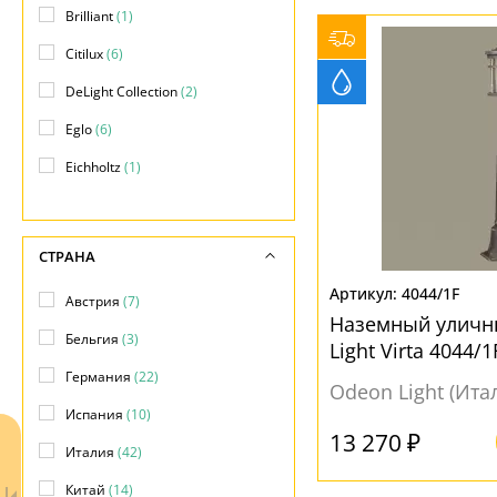
Brilliant
(1)
Серый
(10)
Сталь
(1)
НАПРАВЛЕНИЕ
Citilux
(6)
Хром
(9)
Стекло
(1)
В стороны
(1)
DeLight Collection
(2)
Черный
(61)
Вверх
(75)
ПОВЕРХНОСТЬ
Eglo
(6)
Вниз
(36)
Глянцевый
(6)
Eichholtz
(1)
Зеркальный
(1)
Elektrostandard
(5)
МАТЕРИАЛ
Матовый
(44)
Eurosvet
(1)
Акрил
(3)
СТРАНА
Полированный
(1)
Favourite
(4)
Алюминий
(2)
4044/1F
Австрия
(7)
Feron
(11)
Наземный уличн
Без плафона
(5)
Бельгия
(3)
Light Virta 4044/1
Freya
(4)
Металл
(53)
Германия
(22)
Odeon Light (Ита
Globo
(1)
Пластик
(6)
Испания
(10)
Illuminati
(3)
13 270 ₽
Полимер
(1)
Италия
(42)
Jago
(2)
Стекло
(58)
Китай
(14)