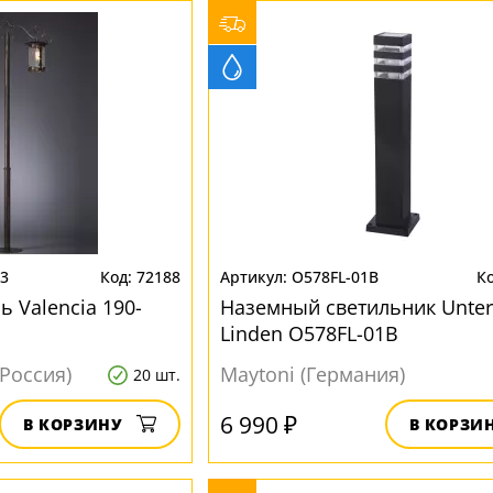
03
72188
O578FL-01B
 Valencia 190-
Наземный светильник Unter
Linden O578FL-01B
Россия)
Maytoni (Германия)
20 шт.
6 990 ₽
В КОРЗИНУ
В КОРЗИ