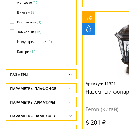
Арт-деко
(1)
Винтаж
(8)
Восточный
(3)
Замковый
(16)
Индустриальный
(1)
Кантри
(14)
Классический
(60)
Лофт
(9)
РАЗМЕРЫ
Минимализм
(2)
Высота, см
11321
ПАРАМЕТРЫ ПЛАФОНОВ
Модерн
(47)
Наземный фонар
-
Прованс
(3)
ФОРМА ПЛАФОНА
ПАРАМЕТРЫ АРМАТУРЫ
Глубина, см
Feron (Китай)
Ретро
(1)
-
Абажур
(1)
ЦВЕТ АРМАТУРЫ
ПАРАМЕТРЫ ЛАМПОЧЕК
Современный
(19)
6 201 ₽
Длина подвеса, см
Декоративный
(50)
Количество ламп
Бежевый
(3)