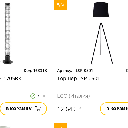
163318
LSP-0501
FT1705BK
Торшер LSP-0501
LGO (Италия)
3 шт.
12 649 ₽
В КОРЗИНУ
В КОРЗИ