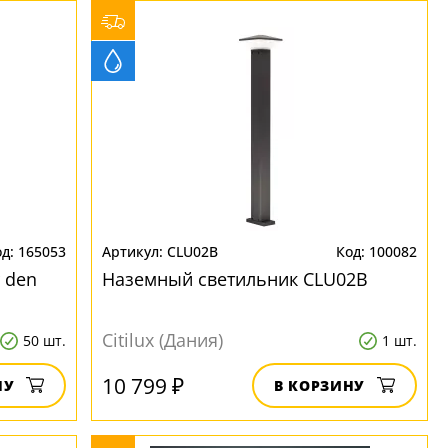
165053
CLU02B
100082
 den
Наземный светильник CLU02B
Citilux (Дания)
50 шт.
1 шт.
10 799 ₽
НУ
В КОРЗИНУ