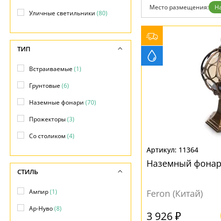
Фло
Место размещения:
Н
Хай 
Уличные светильники
(80)
Главная
Доставка и оплата
Гарантия
ТИП
Возврат
Отзывы
Установка
Встраиваемые
(1)
Дизайнерам
Грунтовые
(6)
Бренды
Контакты
Наземные фонари
(70)
Прожекторы
(3)
Со столиком
(4)
11364
Наземный фонар
СТИЛЬ
Ампир
(1)
Feron (Китай)
Ар-Нуво
(8)
3 926 ₽