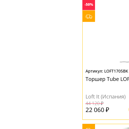
-50%
LOFT1705BK
Торшер Tube LO
Loft It (Испания)
44 120 ₽
22 060 ₽