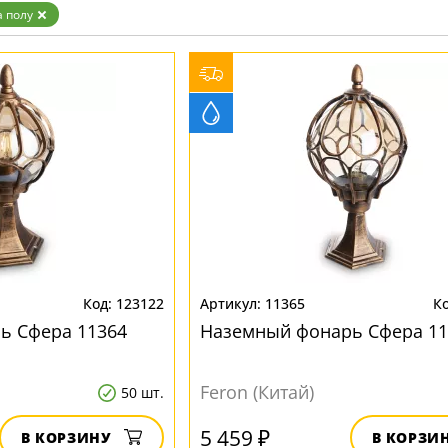
ристика
Золото
а полу
тек
Бренд
Прозрачные
Хром
MW-Light
Черные
OmniLux
ST-Luce
123122
11365
ь Сфера 11364
Наземный фонарь Сфера 11
Feron (Китай)
50 шт.
5 459 ₽
В КОРЗИНУ
В КОРЗИ