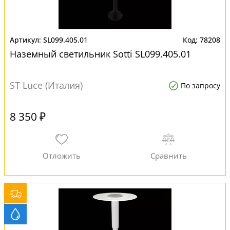
SL099.405.01
78208
Наземный светильник Sotti SL099.405.01
ST Luce (Италия)
По запросу
8 350 ₽