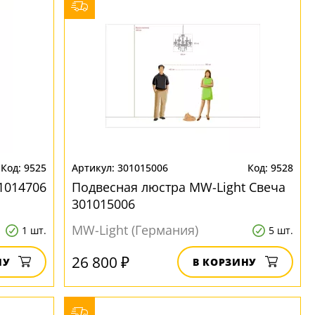
9525
301015006
9528
1014706
Подвесная люстра MW-Light Свеча
301015006
MW-Light (Германия)
1 шт.
5 шт.
26 800 ₽
НУ
В КОРЗИНУ