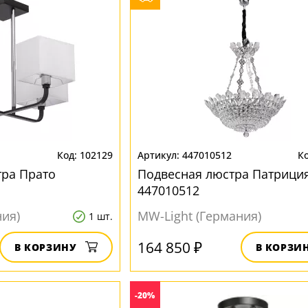
102129
447010512
тра Прато
Подвесная люстра Патрици
447010512
ния)
MW-Light (Германия)
1 шт.
164 850 ₽
В КОРЗИНУ
В КОРЗИ
-20%