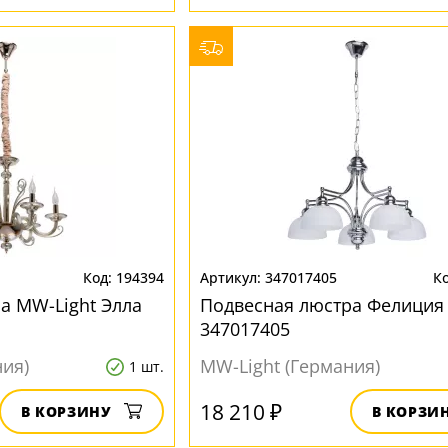
194394
347017405
а MW-Light Элла
Подвесная люстра Фелиция
347017405
ния)
MW-Light (Германия)
1 шт.
18 210 ₽
В КОРЗИНУ
В КОРЗИ