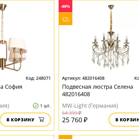
-60%
248071
482016408
ра София
Подвесная люстра Селена
482016408
ния)
MW-Light (Германия)
1 шт.
64 390 ₽
25 760 ₽
В КОРЗИНУ
В КОРЗИ