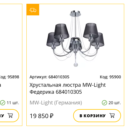
95898
684010305
95900
а
Хрустальная люстра MW-Light
Федерика 684010305
MW-Light (Германия)
11 шт.
20 шт.
19 850 ₽
НУ
В КОРЗИНУ