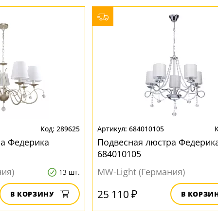
289625
684010105
ра Федерика
Подвесная люстра Федерик
684010105
ния)
MW-Light (Германия)
13 шт.
25 110 ₽
В КОРЗИНУ
В КОРЗИ