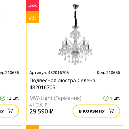
-28%
210655
482016705
210656
Подвесная люстра Селена
482016705
MW-Light (Германия)
12 шт.
1 шт.
41 090 ₽
29 590 ₽
НУ
В КОРЗИНУ