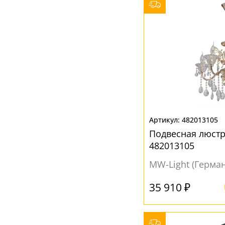
Коричневый
(3)
Матовый
(4)
Прозрачный
(39)
Серый
(9)
Черный
(6)
Янтарный
(7)
482013105
Подвесная люстр
482013105
MW-Light (Герма
35 910 ₽