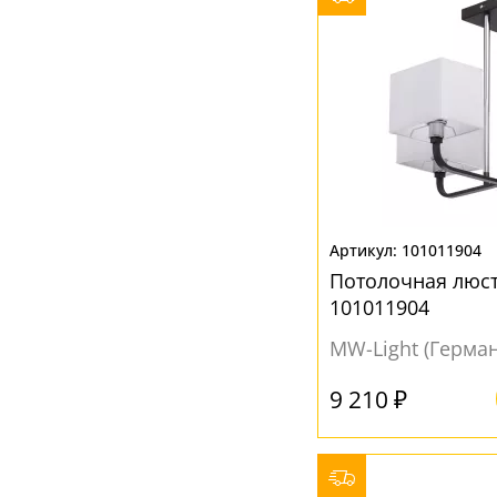
101011904
Потолочная люс
101011904
MW-Light (Герма
9 210 ₽