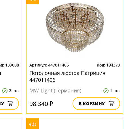
139008
447011406
194379
я
Потолочная люстра Патриция
447011406
MW-Light (Германия)
2 шт.
1 шт.
98 340 ₽
НУ
В КОРЗИНУ