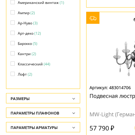
Американский винтаж
(1)
Ампир
(2)
Ар-Нуво
(3)
Арт-деко
(12)
Барокко
(5)
Кантри
(2)
Классический
(44)
Лофт
(2)
Модерн
(50)
483014706
Прованс
(3)
Подвесная люстр
РАЗМЕРЫ
Современный
(6)
Высота, см
ПАРАМЕТРЫ ПЛАФОНОВ
MW-Light (Герма
Флористика
(7)
-
Элеганс
(4)
ФОРМА ПЛАФОНА
57 790 ₽
ПАРАМЕТРЫ АРМАТУРЫ
Глубина, см