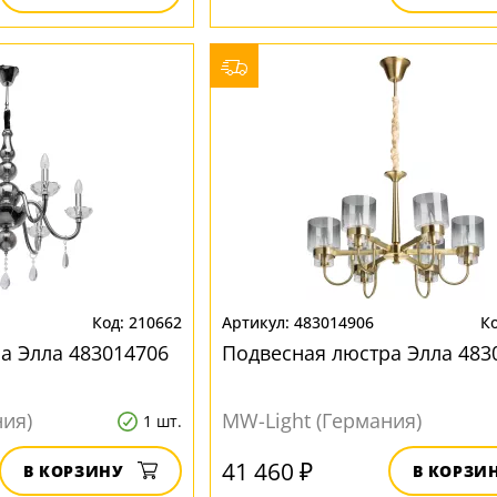
210662
483014906
а Элла 483014706
Подвесная люстра Элла 483
ния)
MW-Light (Германия)
1 шт.
41 460 ₽
В КОРЗИНУ
В КОРЗИ