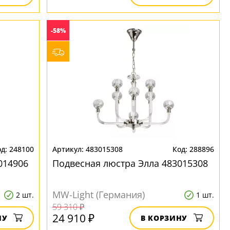
-58%
248100
483015308
288896
014906
Подвесная люстра Элла 483015308
MW-Light (Германия)
2 шт.
1 шт.
59 310 ₽
24 910 ₽
НУ
В КОРЗИНУ