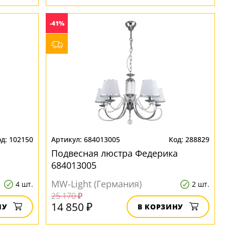
-41%
102150
684013005
288829
Подвесная люстра Федерика
684013005
MW-Light (Германия)
4 шт.
2 шт.
25 170 ₽
14 850 ₽
НУ
В КОРЗИНУ