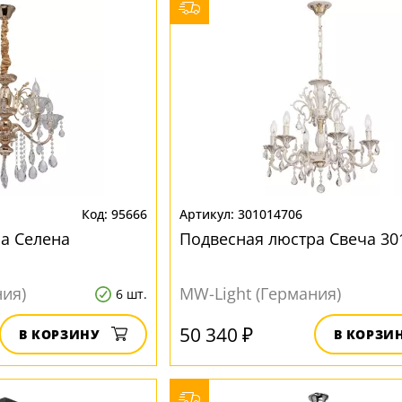
95666
301014706
а Селена
Подвесная люстра Свеча 30
ния)
MW-Light (Германия)
6 шт.
50 340 ₽
В КОРЗИНУ
В КОРЗИ