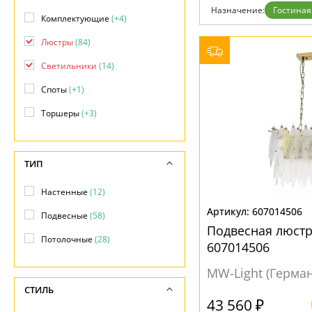
Фло
Назначение:
Гостиная
Хай 
Комплектующие
(+4)
Главная
Люстры
(84)
Доставка и оплата
Гарантия
Светильники
(14)
Возврат
Отзывы
Споты
(+1)
Установка
Дизайнерам
Торшеры
(+3)
Бренды
Контакты
ТИП
Настенные
(12)
607014506
Подвесные
(58)
Подвесная люст
Потолочные
(28)
607014506
MW-Light (Герма
СТИЛЬ
43 560 ₽