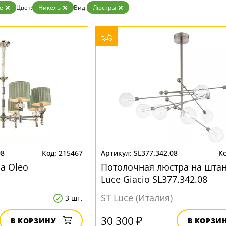
ристика
Золото
e
Цвет:
Никель
Вид:
Люстры
тек
Бренд
Прозрачные
Хром
MW-Light
Черные
OmniLux
ST-Luce
08
215467
SL377.342.08
а Oleo
Потолочная люстра на штан
Luce Giacio SL377.342.08
ST Luce (Италия)
3 шт.
30 300 ₽
В КОРЗИНУ
В КОРЗИ