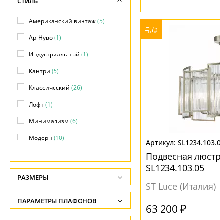
СТИЛЬ
Американский винтаж
(5)
Ар-Нуво
(1)
Индустриальный
(1)
Кантри
(5)
Классический
(26)
Лофт
(1)
Минимализм
(6)
Модерн
(10)
SL1234.103.
Прованс
(1)
Подвесная люстр
SL1234.103.05
Современный
(7)
РАЗМЕРЫ
ST Luce (Италия)
Хай-тек
(4)
Высота, см
ПАРАМЕТРЫ ПЛАФОНОВ
-
63 200 ₽