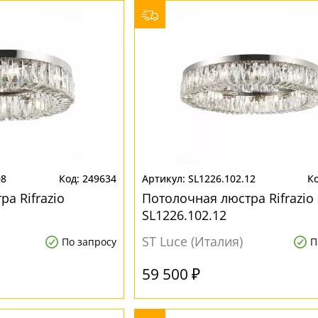
08
249634
SL1226.102.12
а Rifrazio
Потолочная люстра Rifrazio
SL1226.102.12
ST Luce (Италия)
По запросу
П
59 500 ₽