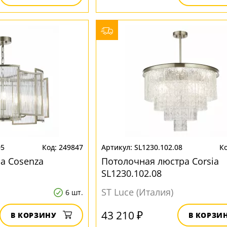
05
249847
SL1230.102.08
а Cosenza
Потолочная люстра Corsia
SL1230.102.08
ST Luce (Италия)
6 шт.
43 210 ₽
В КОРЗИНУ
В КОРЗИ