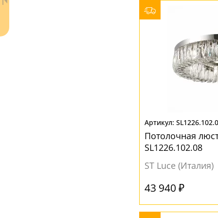
Белый
(17)
Голубой
(1)
Зеленый
(5)
Прозрачный
(22)
Серый
(4)
SL1226.102.
Потолочная люстр
Ваш регион:
Москва
SL1226.102.08
8 (800) 100-44-53
- бесплатно по России
ST Luce (Италия)
+7 (495) 104-99-55
- бесплатная доставка
43 940 ₽