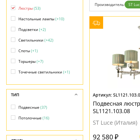
Фло
Производитель:
ST Luc
Хай 
Люстры
(53)
Главная
Настольные лампы
(+10)
Доставка и оплата
Гарантия
Подсветки
(+2)
Возврат
Отзывы
Светильники
(+42)
Установка
Дизайнерам
Споты
(+1)
Бренды
Контакты
Торшеры
(+7)
Точечные светильники
(+1)
ТИП
SL1121.103.
Подвесная люстр
Подвесные
(37)
SL1121.103.08
Потолочные
(16)
ST Luce (Италия)
92 580 ₽