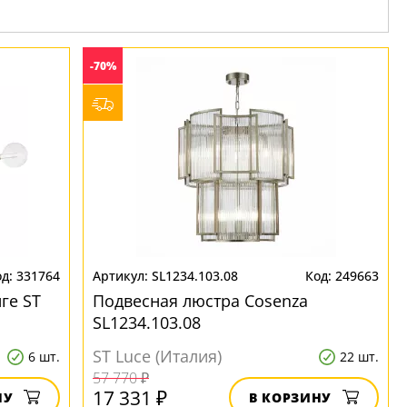
-70%
331764
SL1234.103.08
249663
ге ST
Подвесная люстра Cosenza
SL1234.103.08
ST Luce (Италия)
6 шт.
22 шт.
57 770 ₽
17 331 ₽
НУ
В КОРЗИНУ