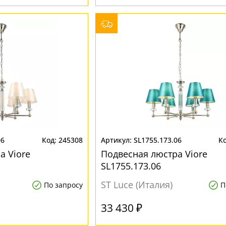
06
245308
SL1755.173.06
а Viore
Подвесная люстра Viore
SL1755.173.06
ST Luce (Италия)
По запросу
П
33 430 ₽