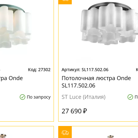
6
27302
SL117.502.06
тра Onde
Потолочная люстра Onde
SL117.502.06
ST Luce (Италия)
По запросу
П
27 690 ₽