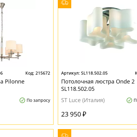
06
215672
SL118.502.05
а Pilonne
Потолочная люстра Onde 2
SL118.502.05
ST Luce (Италия)
По запросу
П
23 950 ₽