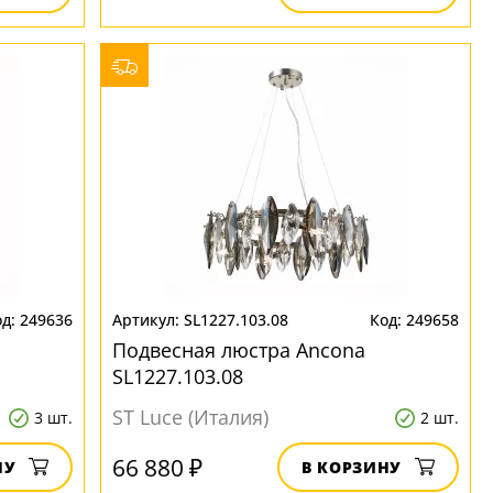
249636
SL1227.103.08
249658
Подвесная люстра Ancona
SL1227.103.08
ST Luce (Италия)
3 шт.
2 шт.
66 880 ₽
НУ
В КОРЗИНУ