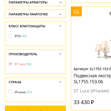
ФОРМА ПЛАФОНА
ПАРАМЕТРЫ АРМАТУРЫ
Длина подвеса, см
-
Декоративный
(14)
ЦВЕТ АРМАТУРЫ
ПАРАМЕТРЫ ЛАМПОЧЕК
Ширина, см
Конус
(6)
Количество ламп
Никель
(53)
КЛАСС ВЛАГОЗАЩИТЫ
-
Цилиндр
(23)
-
Прозрачный
(1)
Диаметр, см
IP20
(44)
Шар
(1)
Общая мощность ламп
Серебро
(2)
-
-
Серый
(5)
ПОВЕРХНОСТЬ
Длина, см
ПРОИЗВОДИТЕЛЬ
Напряжение
Черный
(4)
-
Глянцевый
(7)
-
ST Luce
(53)
Матовый
(10)
SL1755.153.
МАТЕРИАЛ
Подвесная люстр
Прозрачный
(15)
Металл
(52)
SL1755.153.06
СТРАНА
Рельефный
(1)
Стекло
(13)
ST Luce (Италия)
Италия
(53)
Текстиль
(20)
33 430 ₽
ПОВЕРХНОСТЬ
НАПРАВЛЕНИЕ