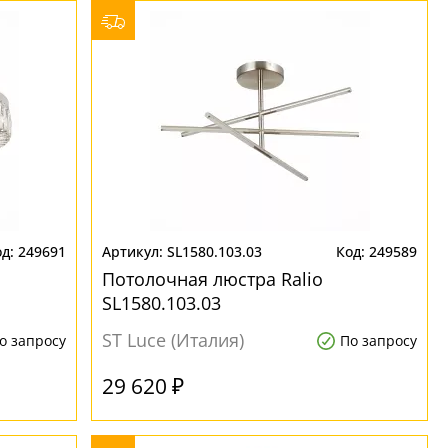
249691
SL1580.103.03
249589
Потолочная люстра Ralio
SL1580.103.03
ST Luce (Италия)
о запросу
По запросу
29 620 ₽