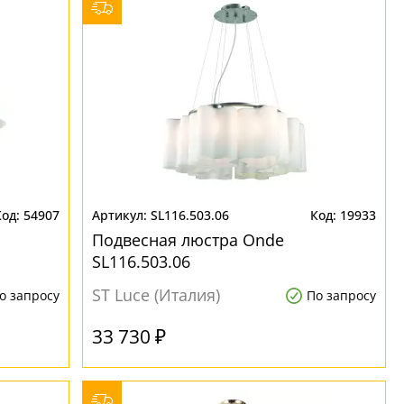
54907
SL116.503.06
19933
Подвесная люстра Onde
SL116.503.06
ST Luce (Италия)
о запросу
По запросу
33 730 ₽