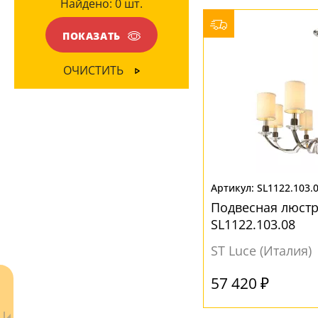
Найдено:
0
шт.
Глянцевый
(31)
Вверх
(30)
Матовый
(21)
ПОКАЗАТЬ
Вниз
(19)
ОЧИСТИТЬ
МАТЕРИАЛ
Акрил
(1)
Без плафона
(3)
Металл
(2)
Стекло
(23)
SL1122.103.
Подвесная люстр
Ткань
(21)
SL1122.103.08
Хрусталь
(4)
ST Luce (Италия)
ЦВЕТ ПЛАФОНОВ
57 420 ₽
Бежевый
(4)