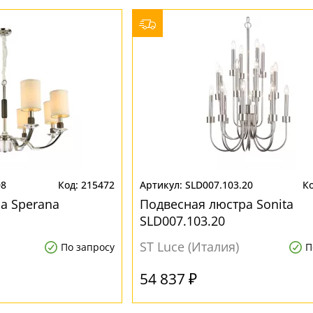
08
215472
SLD007.103.20
а Sperana
Подвесная люстра Sonita
SLD007.103.20
ST Luce (Италия)
По запросу
П
54 837 ₽