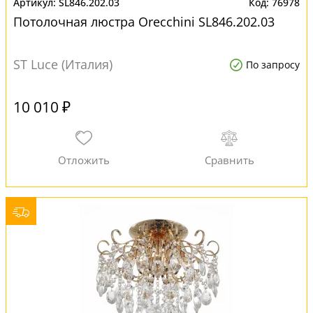
SL846.202.03
76978
Потолочная люстра Orecchini SL846.202.03
ST Luce (Италия)
По запросу
10 010 ₽