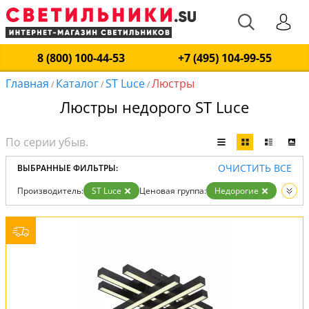
8 (800) 100-44-53
+7 (495) 104-99-55
Главная
Каталог
ST Luce
Люстры
/
/
/
Люстры недорого ST Luce
ОЧИСТИТЬ ВСЕ
ВЫБРАННЫЕ ФИЛЬТРЫ:
Производитель:
ST Luce
Ценовая группа:
Недорогие
Вид:
Люстры