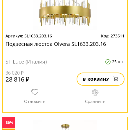
SL1633.203.16
273511
Подвесная люстра Olvera SL1633.203.16
ST Luce (Италия)
25 шт.
36 020 ₽
28 816 ₽
В КОРЗИНУ
-30%