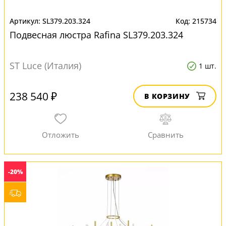
SL379.203.324
215734
Подвесная люстра Rafina SL379.203.324
ST Luce (Италия)
1 шт.
238 540 ₽
В КОРЗИНУ
-20%