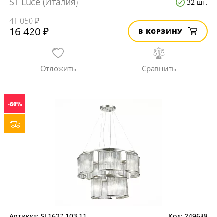
ST Luce (Италия)
32 шт.
41 050 ₽
16 420 ₽
В КОРЗИНУ
-60%
SL1627.103.11
249688