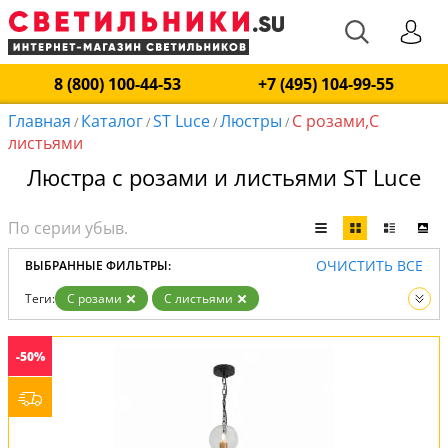
8 (800) 100-44-53
+7 (495) 104-99-55
Главная
Каталог
ST Luce
Люстры
С розами,С
/
/
/
/
листьями
Люстра с розами и листьями ST Luce
ОЧИСТИТЬ ВСЕ
ВЫБРАННЫЕ ФИЛЬТРЫ:
Теги:
С розами
С листьями
Производитель:
ST Luce
Вид:
Люстры
-50%