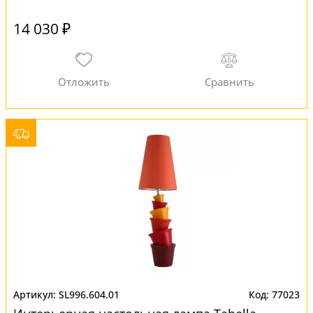
14 030 ₽
SL996.604.01
77023