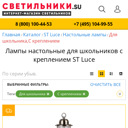
8 (800) 100-44-53
+7 (495) 104-99-55
Главная
Каталог
ST Luce
Настольные лампы
Для
/
/
/
/
школьника,С креплением
Лампы настольные для школьников с
креплением ST Luce
ОЧИСТИТЬ ВСЕ
ВЫБРАННЫЕ ФИЛЬТРЫ:
Теги:
Для школьника
С креплением
Производитель:
ST Luce
Вид:
Настольные лампы