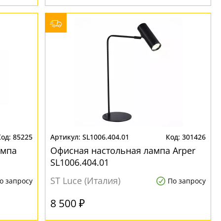
85225
SL1006.404.01
301426
ампа
Офисная настольная лампа Arper
SL1006.404.01
ST Luce (Италия)
о запросу
По запросу
8 500 ₽