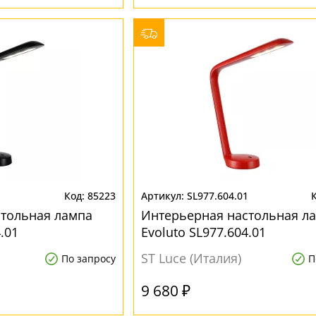
1
85223
SL977.604.01
стольная лампа
Интерьерная настольная л
.01
Evoluto SL977.604.01
ST Luce (Италия)
По запросу
П
9 680 ₽