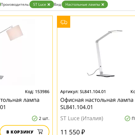
ристика
Золото
Производитель:
ST Luce
Вид:
Настольные лампы
тек
Бренд
Прозрачные
Хром
MW-Light
Черные
OmniLux
ST-Luce
1
153986
SL841.104.01
стольная лампа
Офисная настольная лампа 
.01
SL841.104.01
ST Luce (Италия)
2 шт.
П
11 550 ₽
В КОРЗИНУ