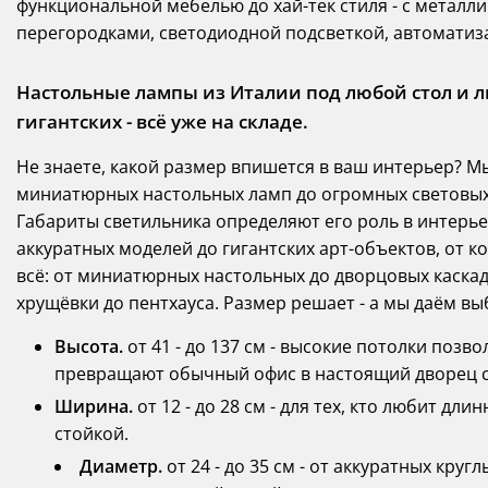
функциональной мебелью до хай-тек стиля - с метал
перегородками, светодиодной подсветкой, автоматиза
Настольные лампы из Италии под любой стол и 
гигантских - всё уже на складе.
Не знаете, какой размер впишется в ваш интерьер? Мы
миниатюрных настольных ламп до огромных световых
Габариты светильника определяют его роль в интерьер
аккуратных моделей до гигантских арт-объектов, от 
всё: от миниатюрных настольных до дворцовых каскадо
хрущёвки до пентхауса. Размер решает - а мы даём в
Высота.
от 41 - до 137 см - высокие потолки позв
превращают обычный офис в настоящий дворец 
Ширина.
от 12 - до 28 см - для тех, кто любит д
стойкой.
Диаметр.
от 24 - до 35 см - от аккуратных кру