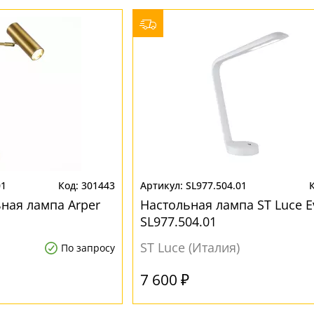
01
301443
SL977.504.01
ная лампа Arper
Настольная лампа ST Luce E
SL977.504.01
ST Luce (Италия)
По запросу
7 600 ₽