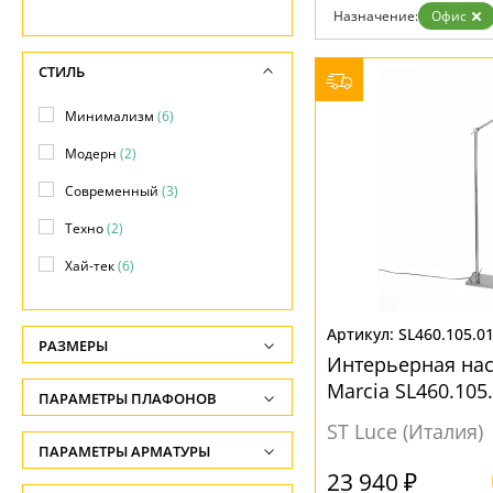
Фло
Назначение:
Офис
Хай 
Главная
Доставка и оплата
СТИЛЬ
Гарантия
Возврат
Минимализм
(6)
Отзывы
Установка
Модерн
(2)
Дизайнерам
Современный
(3)
Бренды
Контакты
Техно
(2)
Хай-тек
(6)
SL460.105.0
РАЗМЕРЫ
Интерьерная на
Высота, см
Marcia SL460.105
ПАРАМЕТРЫ ПЛАФОНОВ
-
ST Luce (Италия)
ФОРМА ПЛАФОНА
ПАРАМЕТРЫ АРМАТУРЫ
Ширина, см
23 940 ₽
-
Конус
(1)