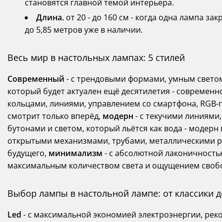
становятся главной темой интерьера.
Длина.
от 20 - до 160 см - когда одна лампа за
до 5,85 метров уже в наличии.
Весь мир в настольных лампах: 5 стилей
Современный
- с трендовыми формами, умным светом
который будет актуален ещё десятилетия - современн
кольцами, линиями, управлением со смартфона, RGB-п
смотрит только вперёд,
модерн
- с текучими линиями
бутонами и светом, который льётся как вода - модерн
открытыми механизмами, трубами, металлическими р
будущего,
минимализм
- с абсолютной лаконичность
максимальным количеством света и ощущением свободы
Выбор лампы в настольной лампе: от классики 
Led
- с максимальной экономией электроэнергии, ре