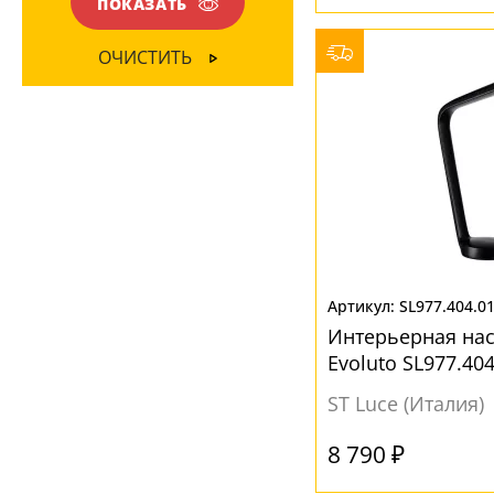
ПОКАЗАТЬ
Глянцевый
(3)
МАТЕРИАЛ
ОЧИСТИТЬ
Зеркальный хром
(1)
Акрил
(6)
Матовый
(7)
Металл
(3)
Пластик
(4)
Стекло
(1)
Ткань
(2)
ЦВЕТ ПЛАФОНОВ
SL977.404.0
Интерьерная на
Белый
(8)
Evoluto SL977.404
Красный
(1)
ST Luce (Италия)
Латунь
(1)
Прозрачный
(1)
8 790 ₽
Серый
(1)