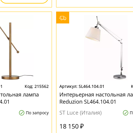
01
215562
SL464.104.01
стольная лампа
Интерьерная настольная л
4.01
Reduzion SL464.104.01
ST Luce (Италия)
По запросу
П
18 150 ₽