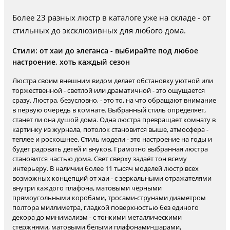
Более 23 разных люстр в каталоге уже на складе - от
стильных до эксклюзивных для любого дома.
Стили: от хаи до элеганса - выбирайте под любое
настроение, хоть каждый сезон
Люстра своим внешним видом делает обстановку уютной или
торжественной - светлой или драматичной - это ощущается
сразу. Люстра, безусловно, - это то, на что обращают внимание
в первую очередь в комнате. Выбранный стиль определяет,
станет ли она душой дома. Одна люстра превращает комнату в
картинку из журнала, потолок становится выше, атмосфера -
теплее и роскошнее. Стиль модели - это настроение на годы и
будет радовать детей и внуков. Грамотно выбранная люстра
становится частью дома. Свет сверху задаёт тон всему
интерьеру. В наличии более 11 тысяч моделей люстр всех
возможных концепций от хаи - с зеркальными отражателями
внутри каждого плафона, матовыми чёрными
прямоугольными коробами, тросами-струнами диаметром
полтора миллиметра, гладкой поверхностью без единого
декора до минимализм - с тонкими металлическими
стержнями, матовыми белыми плафонами-шарами,