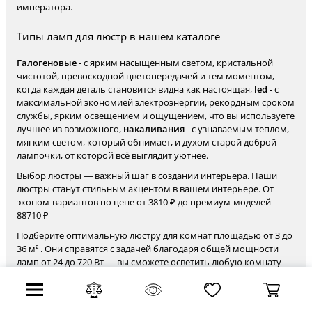
императора.
Типы ламп для люстр в нашем каталоге
Галогеновые
- с ярким насыщенным светом, кристальной
чистотой, превосходной цветопередачей и тем моментом,
когда каждая деталь становится видна как настоящая,
led
- с
максимальной экономией электроэнергии, рекордным сроком
службы, ярким освещением и ощущением, что вы используете
лучшее из возможного,
накаливания
- с узнаваемым теплом,
мягким светом, который обнимает, и духом старой доброй
лампочки, от которой всё выглядит уютнее.
Выбор люстры — важный шаг в создании интерьера. Наши
люстры станут стильным акцентом в вашем интерьере. От
эконом-вариантов по цене от 3810 ₽ до премиум-моделей
88710 ₽
Подберите оптимальную люстру для комнат площадью от 3 до
36 м² . Они справятся с задачей благодаря общей мощности
ламп от 24 до 720 Вт — вы сможете осветить любую комнату
без дополнительных источников света.
В нашем ассортименте люстры представлены в
разнообразных формах: