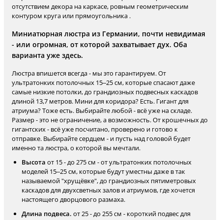
отсутствием декора на каркасе, ровным геометрическим
контуром круга или прямоугольника .
Миниатюрная люстра из Германии, почти невидимая
- или огромная, от которой захватывает дух. Оба
варианта уже здесь.
Люстра впишется всегда - мы это гарантируем. От
ультратонких потолочных 15–25 см, которые спасают даже
самые низкие потолки, до грандиозных подвесных каскадов
длиной 13,7 метров. Мини для коридора? Есть. Гигант для
атриума? Тоже есть. Выбирайте любой - всё уже на складе.
Размер - это не ограничение, а возможность. От крошечных до
гигантских - всё уже посчитано, проверено и готово к
отправке. Выбирайте сердцем - и пусть над головой будет
именно та люстра, о которой вы мечтали.
Высота
от 15 - до 275 см - от ультратонких потолочных
моделей 15–25 см, которые будут уместны даже в так
называемой "хрущёвке", до грандиозных пятиметровых
каскадов для двухсветных залов и атриумов, где хочется
настоящего дворцового размаха.
Длина подвеса.
от 25 - до 255 см - короткий подвес для