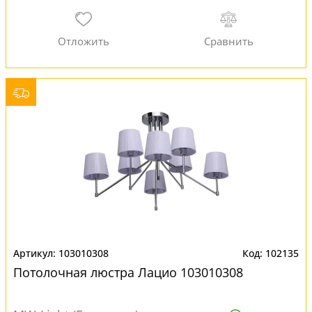
103010308
102135
Потолочная люстра Лацио 103010308