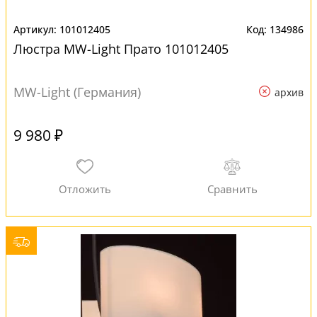
101012405
134986
Люстра MW-Light Прато 101012405
MW-Light (Германия)
архив
9 980 ₽