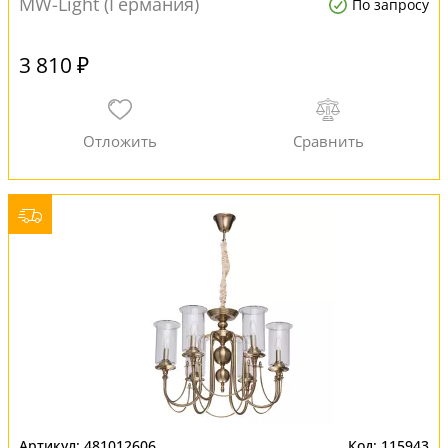
MW-Light (Германия)
По запросу
3 810 ₽
481012606
115943