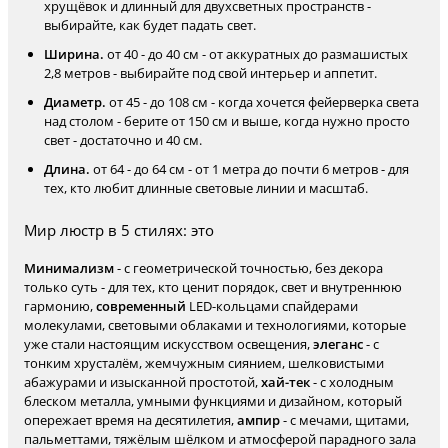
хрущёвок и длинный для двухсветных пространств -
выбирайте, как будет падать свет.
Ширина.
от 40 - до 40 см - от аккуратных до размашистых
2,8 метров - выбирайте под свой интерьер и аппетит.
Диаметр.
от 45 - до 108 см - когда хочется фейерверка света
над столом - берите от 150 см и выше, когда нужно просто
свет - достаточно и 40 см.
Длина.
от 64 - до 64 см - от 1 метра до почти 6 метров - для
тех, кто любит длинные световые линии и масштаб.
Мир люстр в 5 стилях: это
Минимализм
- с геометрической точностью, без декора
только суть - для тех, кто ценит порядок, свет и внутреннюю
гармонию,
современный
LED-кольцами спайдерами
молекулами, световыми облаками и технологиями, которые
уже стали настоящим искусством освещения,
элеганс
- с
тонким хрусталём, жемчужным сиянием, шелковистыми
абажурами и изысканной простотой,
хай-тек
- с холодным
блеском металла, умными функциями и дизайном, который
опережает время на десятилетия,
ампир
- с мечами, щитами,
пальметтами, тяжёлым шёлком и атмосферой парадного зала