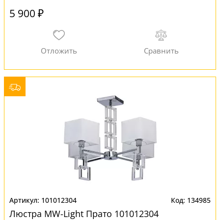
5 900 ₽
101012304
134985
Люстра MW-Light Прато 101012304