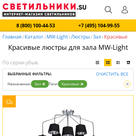
8 (800) 100-44-53
+7 (495) 104-99-55
Главная
Каталог
MW-Light
Люстры
Зал
Красивые
/
/
/
/
/
Красивые люстры для зала MW-Light
ОЧИСТИТЬ ВСЕ
ВЫБРАННЫЕ ФИЛЬТРЫ:
Назначение:
Зал
Теги:
Красивые
Производитель:
MW-Light
Вид:
Люстры