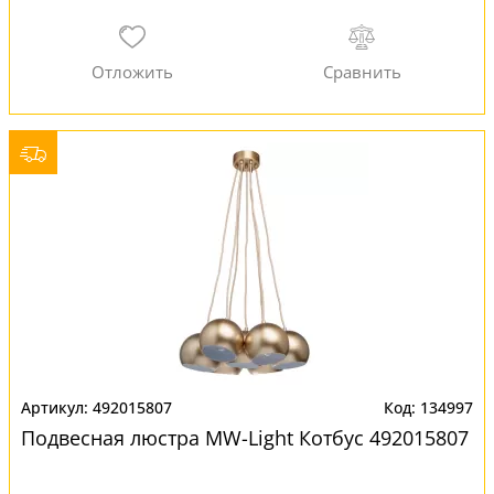
492015807
134997
Подвесная люстра MW-Light Котбус 492015807