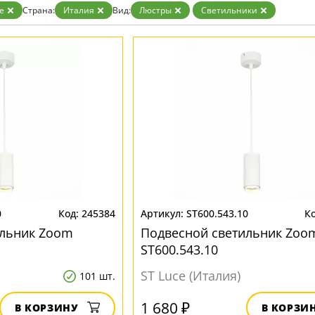
ристика
Золото
e
Страна:
Италия
Вид:
Люстры
Светильники
тек
Бренд
Прозрачные
Хром
MW-Light
Черные
OmniLux
ST-Luce
0
245384
ST600.543.10
ильник Zoom
Подвесной светильник Zoo
ST600.543.10
ST Luce (Италия)
101 шт.
1 680 ₽
В КОРЗИНУ
В КОРЗИ