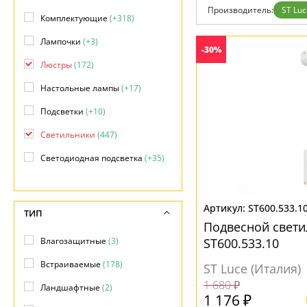
Фло
Производитель:
ST Luc
Хай 
Комплектующие
(+318)
Главная
Лампочки
(+3)
Доставка и оплата
-30%
Гарантия
Люстры
(172)
Возврат
Отзывы
Настольные лампы
(+17)
Установка
Дизайнерам
Подсветки
(+10)
Бренды
Контакты
Светильники
(447)
Светодиодная подсветка
(+35)
Споты
(+13)
Торшеры
(+8)
ST600.533.1
ТИП
Подвесной свет
Точечные светильники
(+259)
Влагозащитные
(3)
ST600.533.10
Трековые системы
(+593)
Встраиваемые
(178)
ST Luce (Италия)
Уличные светильники
(+50)
1 680 ₽
Ландшафтные
(2)
1 176 ₽