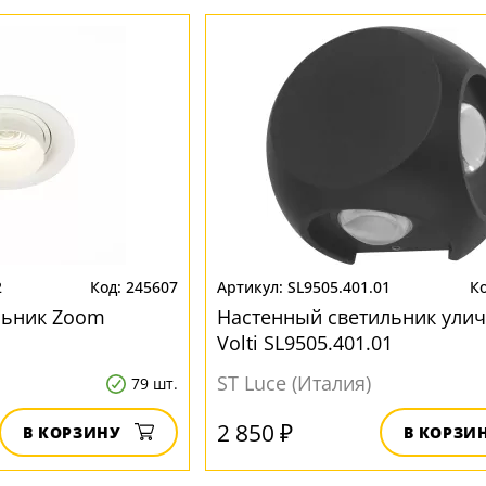
2
245607
SL9505.401.01
льник Zoom
Настенный светильник ули
Volti SL9505.401.01
ST Luce (Италия)
79 шт.
2 850 ₽
В КОРЗИНУ
В КОРЗИ