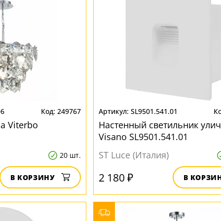
06
249767
SL9501.541.01
а Viterbo
Настенный светильник ули
Visano SL9501.541.01
ST Luce (Италия)
20 шт.
2 180 ₽
В КОРЗИНУ
В КОРЗИ