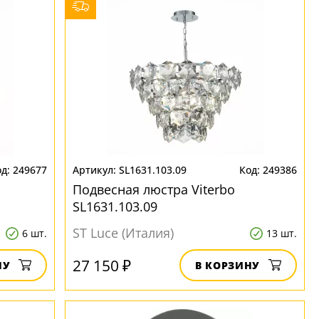
249677
SL1631.103.09
249386
Подвесная люстра Viterbo
SL1631.103.09
ST Luce (Италия)
6 шт.
13 шт.
27 150 ₽
НУ
В КОРЗИНУ