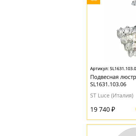
Коричневый
(11)
Красный
(1)
Латунь
(13)
Натуральный
(2)
Оранжевый
(1)
Прозрачный
(247)
SL1631.103.
Разноцветный
(1)
Подвесная люстр
Розовый
(3)
SL1631.103.06
Серебрянный
(2)
ST Luce (Италия)
Серый
(43)
19 740 ₽
Синий
(6)
Хром
(18)
Черный
(172)