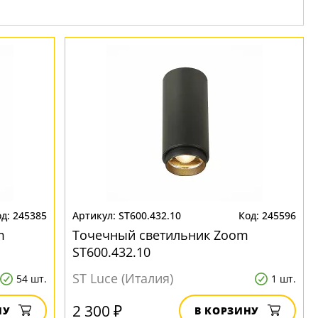
245385
ST600.432.10
245596
m
Точечный светильник Zoom
ST600.432.10
ST Luce (Италия)
54 шт.
1 шт.
2 300 ₽
НУ
В КОРЗИНУ