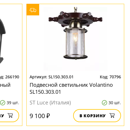
266190
SL150.303.01
70796
чный
Подвесной светильник Volantino
SL150.303.01
ST Luce (Италия)
39 шт.
30 шт.
9 100 ₽
НУ
В КОРЗИНУ