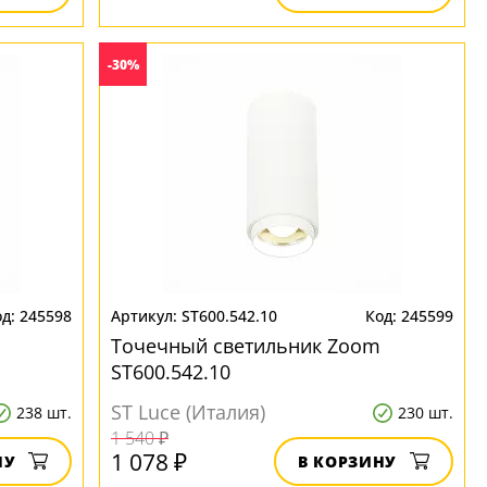
-30%
245598
ST600.542.10
245599
Точечный светильник Zoom
ST600.542.10
ST Luce (Италия)
238 шт.
230 шт.
1 540 ₽
1 078 ₽
НУ
В КОРЗИНУ