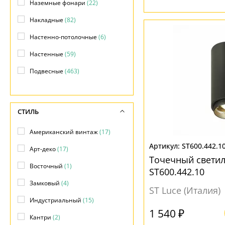
Наземные фонари
(22)
Накладные
(82)
Настенно-потолочные
(6)
Настенные
(59)
Подвесные
(463)
Подсветка объектов
(6)
Потолочные
(92)
СТИЛЬ
Фасадные
(20)
Американский винтаж
(17)
ST600.442.1
Арт-деко
(17)
Точечный свети
Восточный
(1)
ST600.442.10
Замковый
(4)
ST Luce (Италия)
Индустриальный
(15)
1 540 ₽
Кантри
(2)