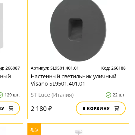
266087
SL9501.401.01
266188
чный
Настенный светильник уличный
Visano SL9501.401.01
ST Luce (Италия)
129 шт.
22 шт.
2 180 ₽
НУ
В КОРЗИНУ