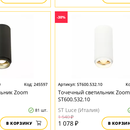
-30%
0
245597
ST600.532.10
льник Zoom
Точечный светильник Zoom
ST600.532.10
ST Luce (Италия)
81 шт.
1 540 ₽
1 078 ₽
В КОРЗИНУ
В КОРЗИ