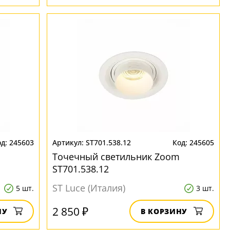
245603
ST701.538.12
245605
Точечный светильник Zoom
ST701.538.12
ST Luce (Италия)
5 шт.
3 шт.
2 850 ₽
НУ
В КОРЗИНУ