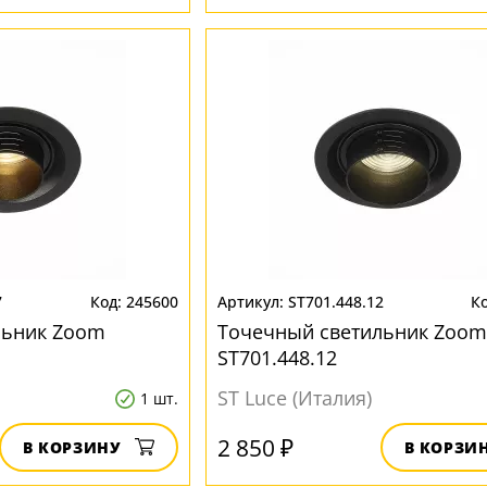
7
245600
ST701.448.12
льник Zoom
Точечный светильник Zoom
ST701.448.12
ST Luce (Италия)
1 шт.
2 850 ₽
В КОРЗИНУ
В КОРЗИ