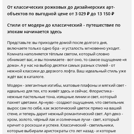
От классических рожковых до дизайнерских арт-
объектов по выгодной цене от 3 029 ₽ до 13 150 ₽
Стили от модерн до классический - путешествие по
эпохам начинается здесь
Представьте: вы приходите домой после долгого дня,
включаете только одно бра - и усталость мгновенно уходит.
Комната наполняется тёплым светом, который словно
обнимает вас, и вы понимаете - вот оно, то самое ощущение «я
дома». А у нас на выбор десятки самых разных стилей - от
нежной классики до дерзкого лофта. Ваш идеальный стиль уже
ждёт вас в каталоге.
Модерн - элегантные изгибы, матовые плафоны и мягкий свет -
идеально для тех, кто живёт здесь и сейчас. Флористика -
нежные пастельные тона, изящные линии и свет, который
пахнет цветами. Ар-нуво - создают ощущение, что светильник
вырос сам по себе, как экзотический цветок прямо на вашей
стене, и теперь дарит нежный романтический свет. Арт-деко -
хром, золото, чёрный лак и солнечные лучи - свет, который
кричит о роскоши и успехе. Классический - светильники,
которые выбирали аристократы сто лет назад - и которые