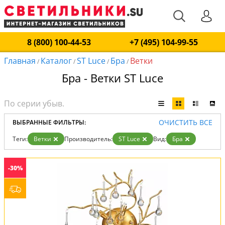
8 (800) 100-44-53
+7 (495) 104-99-55
Главная
Каталог
ST Luce
Бра
Ветки
/
/
/
/
Бра - Ветки ST Luce
ОЧИСТИТЬ ВСЕ
ВЫБРАННЫЕ ФИЛЬТРЫ:
Теги:
Ветки
Производитель:
ST Luce
Вид:
Бра
-30%