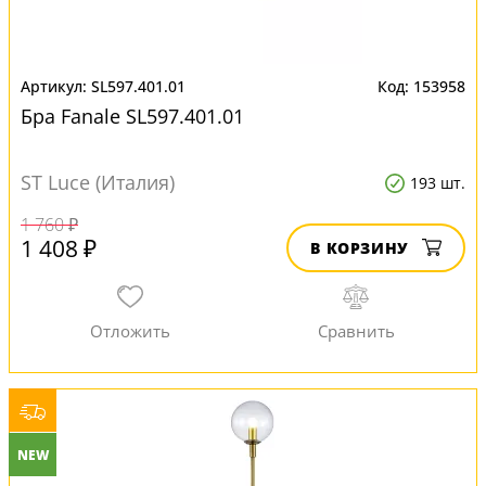
SL597.401.01
153958
Бра Fanale SL597.401.01
ST Luce (Италия)
193 шт.
1 760 ₽
1 408 ₽
В КОРЗИНУ
NEW