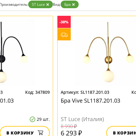
ристика
Золото
Производитель:
ST Luce
Вид:
Бра
тек
Бренд
Прозрачные
Хром
MW-Light
Черные
-30%
OmniLux
ST-Luce
03
347809
SL1187.201.03
401.03
Бра Vive SL1187.201.03
ST Luce (Италия)
29 шт.
8 990 ₽
6 293 ₽
В КОРЗИНУ
В КОРЗИ