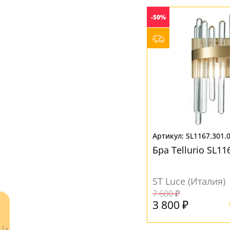
Зеркальный хром
(1)
-50%
МАТЕРИАЛ
Матовый
(30)
Металл
(3)
Стекло
(50)
Ткань
(1)
ЦВЕТ ПЛАФОНОВ
Бежевый
(1)
SL1167.301.
Белый
(26)
Бра Tellurio SL11
Голубой
(2)
Дымчатый
(2)
ST Luce (Италия)
Желтый
(2)
7 600 ₽
3 800 ₽
Золото
(3)
Коньячный
(1)