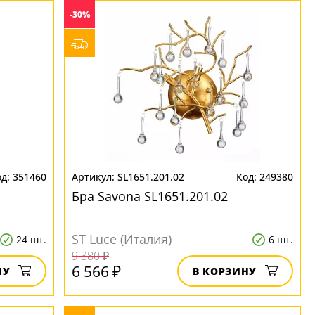
-30%
351460
SL1651.201.02
249380
Бра Savona SL1651.201.02
ST Luce (Италия)
24 шт.
6 шт.
9 380 ₽
6 566 ₽
НУ
В КОРЗИНУ