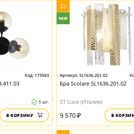
NEW
3
173583
SL1636.201.02
.411.03
Бра Scolare SL1636.201.02
ST Luce (Италия)
5 шт.
9 570 ₽
В КОРЗИНУ
В КОРЗИ