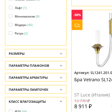
Лофт
(1)
-30%
Минимализм
(8)
Модерн
(40)
Ретро
(2)
Скандинавский
(1)
Современный
(6)
РАЗМЕРЫ
Техно
(2)
Высота, см
ПАРАМЕТРЫ ПЛАФОНОВ
Хай-тек
(1)
-
SL1241.201.
ФОРМА ПЛАФОНА
ПАРАМЕТРЫ АРМАТУРЫ
Глубина, см
Бра Vetrano SL12
-
Декоративный
(14)
ЦВЕТ АРМАТУРЫ
ПАРАМЕТРЫ ЛАМПОЧЕК
ST Luce (Италия)
Ширина, см
Полусфера
(2)
Количество ламп
Белый
(3)
12 730 ₽
КЛАСС ВЛАГОЗАЩИТЫ
-
Полушар
(2)
-
8 911 ₽
Бронза
(2)
Диаметр, см
IP20
(58)
Прямоугольник
(2)