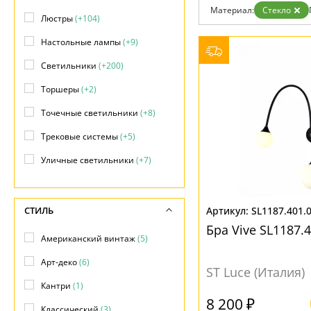
Фло
Материал:
Стекло
Хай 
Люстры
(+104)
Главная
Настольные лампы
(+9)
Доставка и оплата
Гарантия
Светильники
(+200)
Возврат
Отзывы
Торшеры
(+2)
Установка
Дизайнерам
Точечные светильники
(+8)
Бренды
Контакты
Трековые системы
(+5)
Уличные светильники
(+7)
СТИЛЬ
SL1187.401.
Бра Vive SL1187.
Американский винтаж
(5)
Арт-деко
(6)
ST Luce (Италия)
Кантри
(1)
8 200 ₽
Классический
(3)