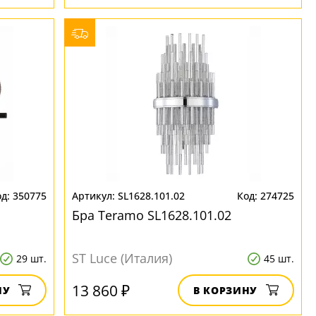
350775
SL1628.101.02
274725
Бра Teramo SL1628.101.02
ST Luce (Италия)
29 шт.
45 шт.
13 860 ₽
НУ
В КОРЗИНУ