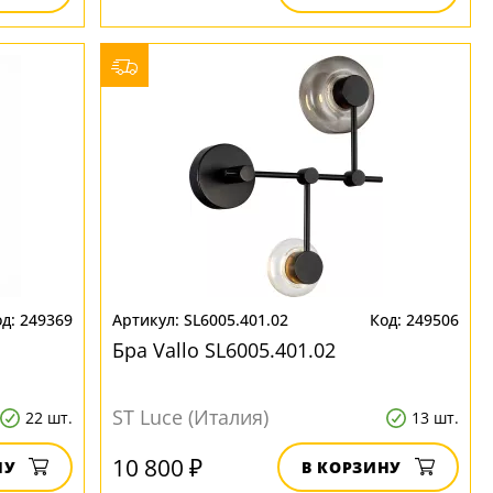
249369
SL6005.401.02
249506
Бра Vallo SL6005.401.02
ST Luce (Италия)
22 шт.
13 шт.
10 800 ₽
НУ
В КОРЗИНУ