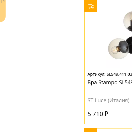
Кофейный
(1)
Прозрачный
(27)
Серый
(5)
Хром
(2)
Шампань
(1)
Янтарный
(4)
SL549.411.0
Бра Stampo SL549
Ваш регион:
Москва
8 (800) 100-44-53
- бесплатно по России
ST Luce (Италия)
+7 (495) 104-99-55
- бесплатная доставка
5 710 ₽