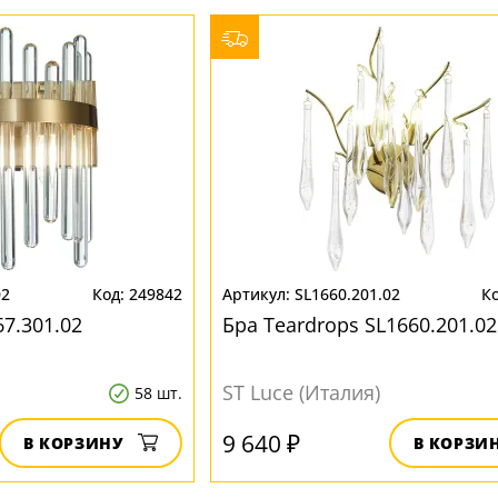
02
249842
SL1660.201.02
67.301.02
Бра Teardrops SL1660.201.02
ST Luce (Италия)
58 шт.
9 640 ₽
В КОРЗИНУ
В КОРЗИ