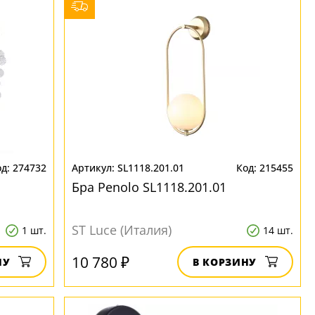
274732
SL1118.201.01
215455
Бра Penolo SL1118.201.01
ST Luce (Италия)
1 шт.
14 шт.
10 780 ₽
НУ
В КОРЗИНУ