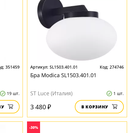
351459
SL1503.401.01
274746
Бра Modica SL1503.401.01
ST Luce (Италия)
19 шт.
1 шт.
3 480 ₽
НУ
В КОРЗИНУ
-30%