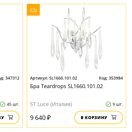
347312
SL1660.101.02
353984
Бра Teardrops SL1660.101.02
ST Luce (Италия)
45 шт.
9 шт.
9 640 ₽
НУ
В КОРЗИНУ