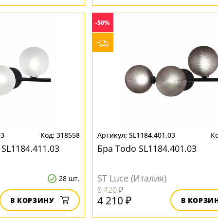
-50%
03
318558
SL1184.401.03
 SL1184.411.03
Бра Todo SL1184.401.03
ST Luce (Италия)
28 шт.
8 420 ₽
4 210 ₽
В КОРЗИНУ
В КОРЗИ