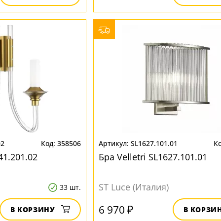
02
358506
SL1627.101.01
41.201.02
Бра Velletri SL1627.101.01
ST Luce (Италия)
33 шт.
6 970 ₽
В КОРЗИНУ
В КОРЗИ