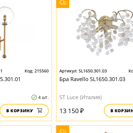
01
215560
SL1650.301.03
5.301.01
Бра Ravello SL1650.301.03
ST Luce (Италия)
4 шт.
13 150 ₽
В КОРЗИНУ
В КОРЗИ