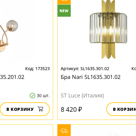
NEW
2
173523
SL1635.301.02
435.201.02
Бра Nari SL1635.301.02
ST Luce (Италия)
30 шт.
8 420 ₽
В КОРЗИНУ
В КОРЗИ