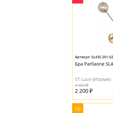
SL435.201.0
Бра Parllaone SL
ST Luce (Италия)
4 400 ₽
2 200 ₽