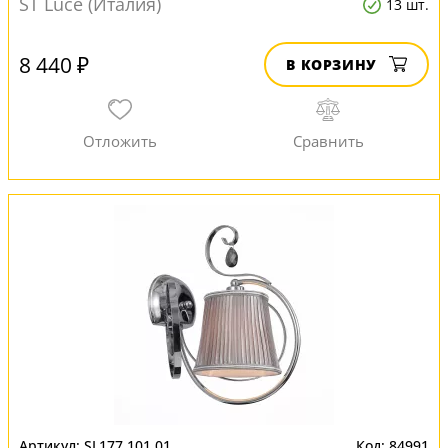
ST Luce (Италия)
13 шт.
8 440 ₽
В КОРЗИНУ
SL177.101.01
84991