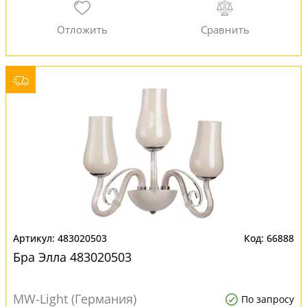
483020503
66888
Бра Элла 483020503
MW-Light (Германия)
По запросу