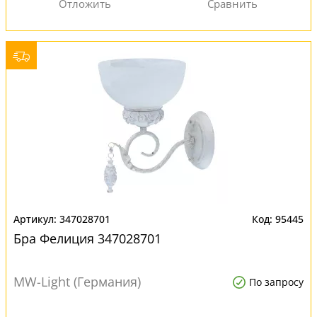
347028701
95445
Бра Фелиция 347028701
MW-Light (Германия)
По запросу