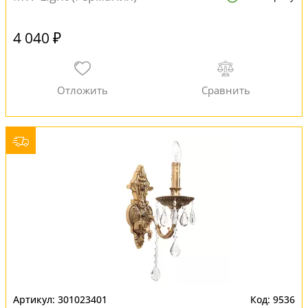
4 040 ₽
301023401
9536