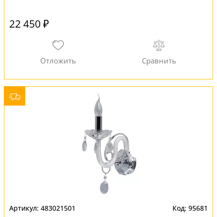
22 450 ₽
483021501
95681