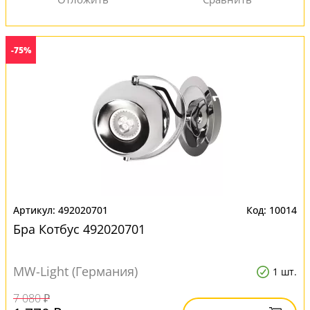
-75%
492020701
10014
Бра Котбус 492020701
MW-Light (Германия)
1 шт.
7 080 ₽