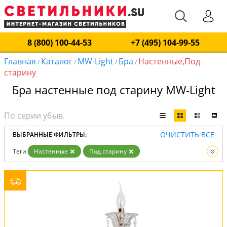
8 (800) 100-44-53
+7 (495) 104-99-55
Главная
Каталог
MW-Light
Бра
Настенные,Под
/
/
/
/
старину
Бра настенные под старину MW-Light
ОЧИСТИТЬ ВСЕ
ВЫБРАННЫЕ ФИЛЬТРЫ:
Теги:
Настенные
Под старину
Производитель:
MW-Light
Вид:
Бра