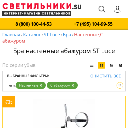
8 (800) 100-44-53
+7 (495) 104-99-55
Главная
Каталог
ST Luce
Бра
Настенные,С
/
/
/
/
абажуром
Бра настенные абажуром ST Luce
ОЧИСТИТЬ ВСЕ
ВЫБРАННЫЕ ФИЛЬТРЫ:
Теги:
Настенные
С абажуром
Производитель:
ST Luce
Вид:
Бра