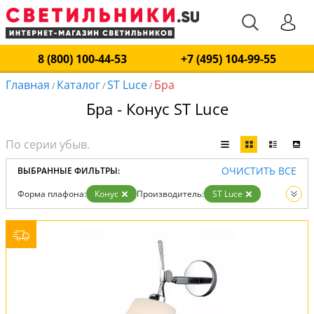
8 (800) 100-44-53
+7 (495) 104-99-55
Главная
Каталог
ST Luce
Бра
/
/
/
Бра - Конус ST Luce
ОЧИСТИТЬ ВСЕ
ВЫБРАННЫЕ ФИЛЬТРЫ:
Форма плафона:
Конус
Производитель:
ST Luce
Вид:
Бра