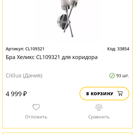
CL109321
33854
Бра Хеликс CL109321 для коридора
Citilux (Дания)
93 шт.
4 999 ₽
В КОРЗИНУ