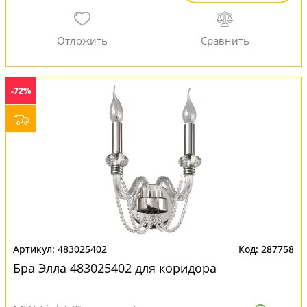
-72%
483025402
287758
Бра Элла 483025402 для коридора