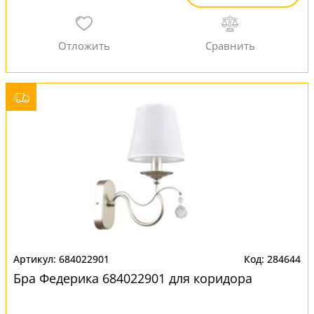
684022901
284644
Бра Федерика 684022901 для коридора