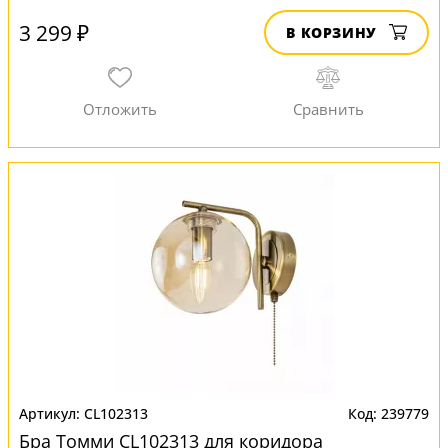
3 299 ₽
В КОРЗИНУ
CL102313
239779
Бра Томми CL102313 для коридора