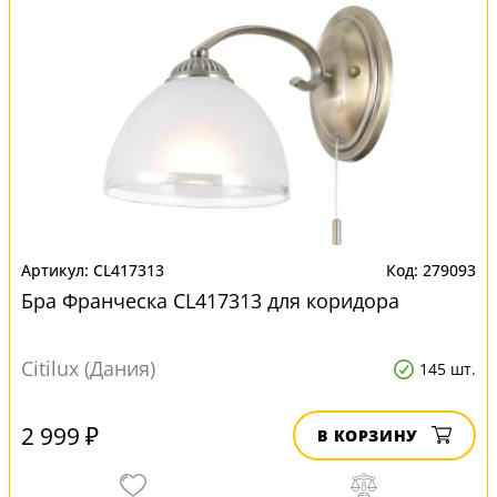
CL417313
279093
Бра Франческа CL417313 для коридора
Citilux (Дания)
145 шт.
2 999 ₽
В КОРЗИНУ