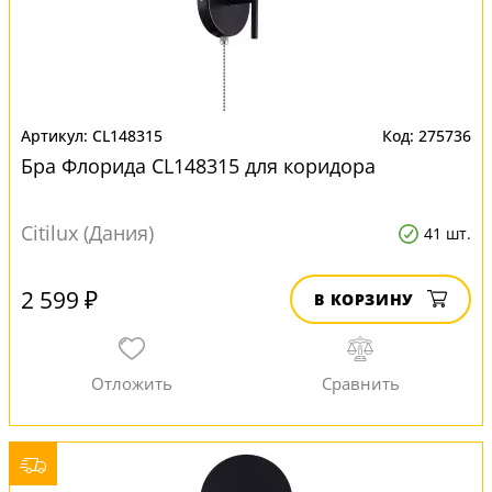
CL148315
275736
Бра Флорида CL148315 для коридора
Citilux (Дания)
41 шт.
2 599 ₽
В КОРЗИНУ