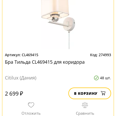
CL469415
274993
Бра Тильда CL469415 для коридора
Citilux (Дания)
48 шт.
2 699 ₽
В КОРЗИНУ